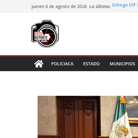
Saltar
Lo último:
Entrega DIF 
jueves 6 de agosto de 2026
al
de discapaci
Accidente en
contenido
Llave
Aprueba Con
de dos muní
Desaforan a 
En Rincón de
representar r
POLICIACA
ESTADO
MUNICIPIOS