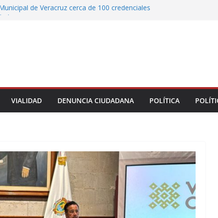
Municipal de Veracruz cerca de 100 credenciales
dad
tre motocicleta y automóvil en Ignacio de la
greso Declaraciones de Procedencia en contra
cipes
alcalde de Úrsulo Galván
 la Marquesa hubo retiro de árboles por
iesgos; no es tala ilegal
VIALIDAD
DENUNCIA CIUDADANA
POLÍTICA
POLÍTI