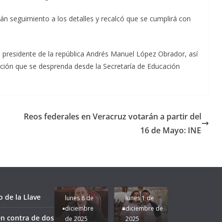
rán seguimiento a los detalles y recalcó que se cumplirá con
 presidente de la república Andrés Manuel López Obrador, así
mación que se desprenda desde la Secretaría de Educación
Reos federales en Veracruz votarán a partir del
16 de Mayo: INE
Unamos
fuerzas
Regreso a
para que
Clases con
le vaya
Gobernadora
Apoyo y
Pongamos
bien a
Rocío Nahle:
Compromiso:
a Veracruz
Veracruz.
un año
Seguimos la
de moda;
Ruta que
San
 de la Llave
lunes 8 de
lunes 1 de
Marca
Andrés
diciembre
diciembre de
Nuestra
Tuxtla
n contra de dos
de 2025
2025