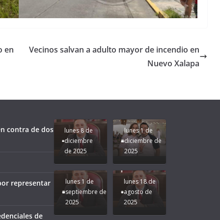
o en
Vecinos salvan a adulto mayor de incendio en
Nuevo Xalapa
Unamos
fuerzas
Regreso a
para que
Clases con
le vaya
Gobernadora
Apoyo y
Pongamos
bien a
Rocío Nahle:
Compromiso:
a Veracruz
Veracruz.
un año
Seguimos la
de moda;
Ruta que
San
n contra de dos
lunes 8 de
lunes 1 de
Marca
Andrés
diciembre
diciembre de
Nuestra
Tuxtla
de 2025
2025
Gobernadora
estará
Rocío Nahle.
presente.
lunes 1 de
lunes 18 de
por representar
septiembre de
agosto de
2025
2025
¡Mucha
edenciales de
Difamación
Presidenta!