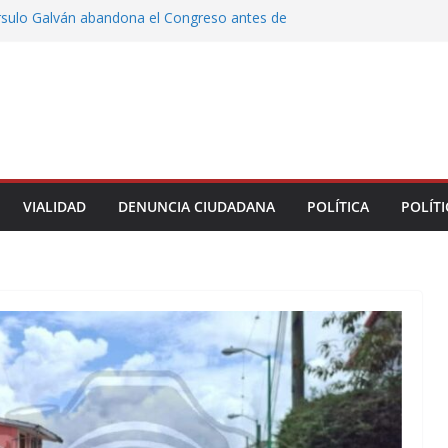
rsulo Galván abandona el Congreso antes de
votación de su desafuero
greso Declaraciones de Procedencia en contra
cipes
alcalde de Úrsulo Galván
 la Marquesa hubo retiro de árboles por
iesgos; no es tala ilegal
Municipal de Veracruz cerca de 100 credenciales
dad
VIALIDAD
DENUNCIA CIUDADANA
POLÍTICA
POLÍTI