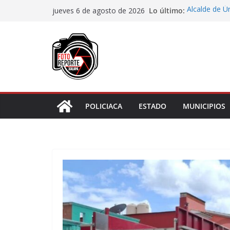
Saltar
Lo último:
Alcalde de Ú
jueves 6 de agosto de 2026
al
concluir la 
Aprueba Con
contenido
de dos muní
Desaforan a 
En Rincón de
representar r
Entrega DIF 
de discapaci
POLICIACA
ESTADO
MUNICIPIOS