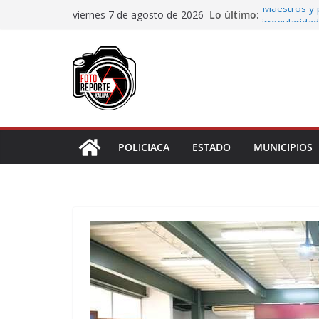
Saltar
Lo último:
Maestros y 
viernes 7 de agosto de 2026
al
irregularidad
San Andrés T
contenido
de Papel
Fiscalía rea
de “cártel i
Ayuntamiento
Centros Com
Impulsa Ayun
en la niñez 
POLICIACA
ESTADO
MUNICIPIOS