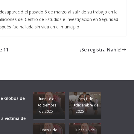
esapareció el pasado 6 de marzo al salir de su trabajo en la
talaciones del Centro de Estudios e Investigación en Seguridad
spués fue hallada sin vida en el municipio
e 11
¡Se registra Nahle!
Unamos
fuerzas
Regreso a
para que
Clases con
le vaya
Gobernadora
Apoyo y
Pongamos
bien a
Rocío Nahle:
Compromiso:
a Veracruz
Veracruz.
un año
Seguimos la
de moda;
Ruta que
San
 de Globos de
lunes 8 de
lunes 1 de
Marca
Andrés
diciembre
diciembre de
Nuestra
Tuxtla
de 2025
2025
Gobernadora
estará
 a víctima de
Rocío Nahle.
presente.
lunes 1 de
lunes 18 de