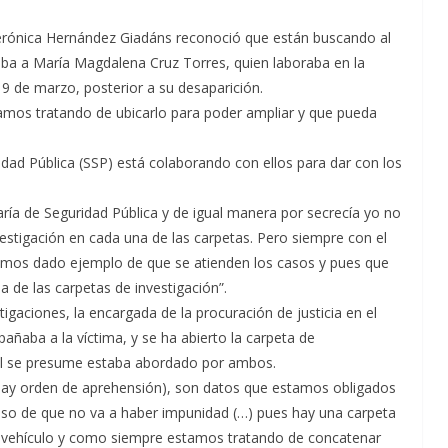
) Verónica Hernández Giadáns reconoció que están buscando al
a a María Magdalena Cruz Torres, quien laboraba en la
o 9 de marzo, posterior a su desaparición.
mos tratando de ubicarlo para poder ampliar y que pueda
idad Pública (SSP) está colaborando con ellos para dar con los
ría de Seguridad Pública y de igual manera por secrecía yo no
tigación en cada una de las carpetas. Pero siempre con el
mos dado ejemplo de que se atienden los casos y pues que
 de las carpetas de investigación”.
tigaciones, la encargada de la procuración de justicia en el
añaba a la víctima, y se ha abierto la carpeta de
 cual se presume estaba abordado por ambos.
i hay orden de aprehensión), son datos que estamos obligados
iso de que no va a haber impunidad (…) pues hay una carpeta
ese vehículo y como siempre estamos tratando de concatenar