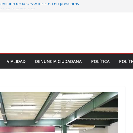
persona de la UPAV insisten en presuntas
es en la institución
uxtla alista su Festival Internacional de Globos
liza restitución provisional de inmueble a víctima
nmobiliario” en Xalapa
 de Xalapa acerca servicios de salud a los
unitarios
tamiento de Veracruz la cultura de la prevención
del municipio
VIALIDAD
DENUNCIA CIUDADANA
POLÍTICA
POLÍTI