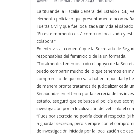
viernes 15 de marzo de 2024
Carlos Nava
La titular de la Fiscalía General del Estado (FGE
elemento policiaco que presuntamente acompañab
Fuerza Civil y que fue localizada sin vida el sábad
“En este momento está como no localizado y esta
colaborar”.
En entrevista, comentó que la Secretaría de Segur
responsables del feminicidio de la uniformada.
“Totalmente, tenemos todo el apoyo de la Secreta
puedo compartir mucho de lo que tenemos en inves
compromiso de que no va a haber impunidad y he
de manera pronta tratamos de judicializar cada una
Sin abundar en el tema por la secrecía de las inves
estado, aseguró que se busca al policía que acomp
investigación por la localización del vehículo el
“Pues por secrecía no podría decir al respecto (s
a guardar secrecía, pero siempre con el comprom
de investigación iniciada por la localización de 