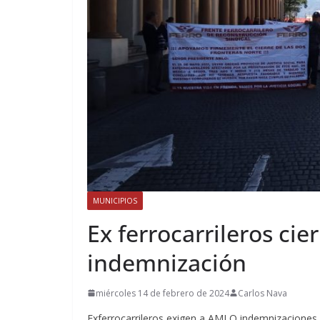
MUNICIPIOS
Ex ferrocarrileros cie
indemnización
miércoles 14 de febrero de 2024
Carlos Nava
Exferrocarrileros exigen a AMLO indemnizaciones q