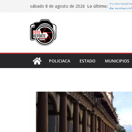
Saltar
Lo último:
Veracruzana
sábado 8 de agosto de 2026
al
de protecci
Autoridades
contenido
Blanca; dan
Accidente e
materiales
Choque vehi
Agradecen c
actividades 
POLICIACA
ESTADO
MUNICIPIOS