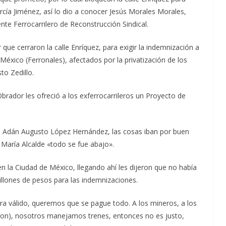
rcía Jiménez, así lo dio a conocer Jesús Morales Morales,
nte Ferrocarrilero de Reconstrucción Sindical.
r que cerraron la calle Enríquez, para exigir la indemnización a
México (Ferronales), afectados por la privatización de los
to Zedillo.
rador les ofreció a los exferrocarrileros un Proyecto de
, Adán Augusto López Hernández, las cosas iban por buen
a María Alcalde «todo se fue abajo».
n la Ciudad de México, llegando ahí les dijeron que no había
illones de pesos para las indemnizaciones.
era válido, queremos que se pague todo. A los mineros, a los
uidaron), nosotros manejamos trenes, entonces no es justo,