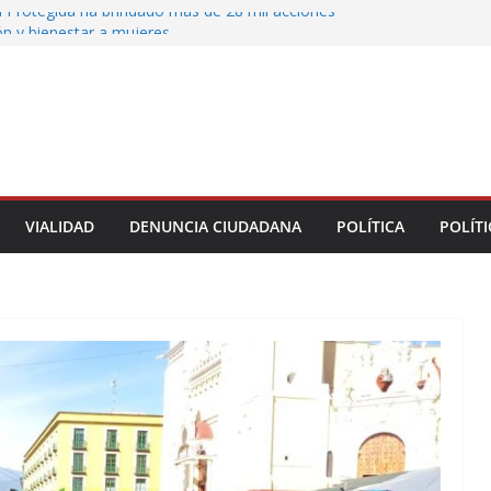
 Protegida ha brindado más de 28 mil acciones
ón y bienestar a mujeres
 municipales recorren la colonia Lomas de Casa
 seguimiento a gestiones ciudadanas en territorio
n el bulevar Xalapa-Banderilla deja daños
cular sobre la carretera Xalapa-Veracruz
oatzacoalqueños que el Festival del Mar acerque
gratuitas a las familias
VIALIDAD
DENUNCIA CIUDADANA
POLÍTICA
POLÍTI