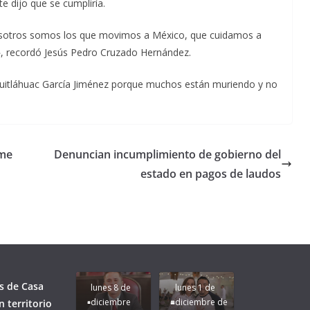
 dijo que se cumpliría.
nosotros somos los que movimos a México, que cuidamos a
, recordó Jesús Pedro Cruzado Hernández.
 Cuitláhuac García Jiménez porque muchos están muriendo y no
 me
Denuncian incumplimiento de gobierno del
estado en pagos de laudos
Unamos
fuerzas
Regreso a
para que
Clases con
le vaya
Gobernadora
Apoyo y
Pongamos
bien a
Rocío Nahle:
Compromiso:
a Veracruz
Veracruz.
un año
Seguimos la
de moda;
Ruta que
San
s de Casa
lunes 8 de
lunes 1 de
Marca
Andrés
diciembre
diciembre de
 territorio