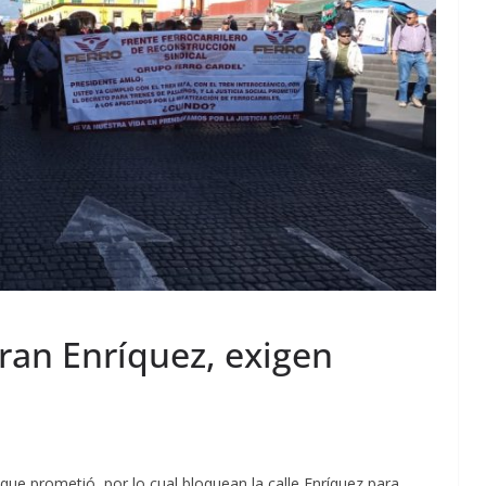
rran Enríquez, exigen
ue prometió, por lo cual bloquean la calle Enríquez para