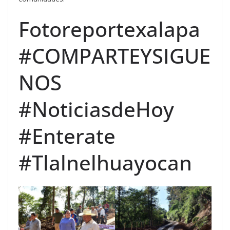
Fotoreportexalapa
#COMPARTEYSIGUE
NOS
#NoticiasdeHoy
#Enterate
#Tlalnelhuayocan