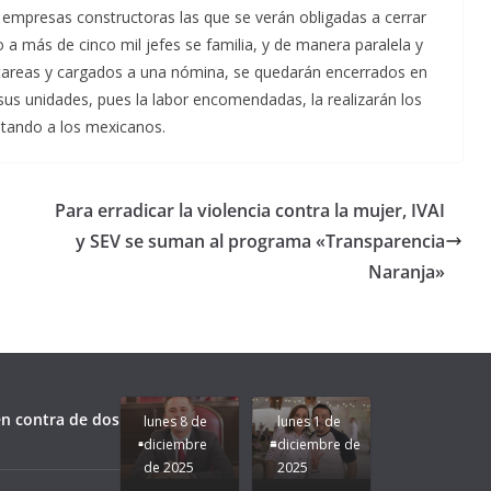
0 empresas constructoras las que se verán obligadas a cerrar
 a más de cinco mil jefes se familia, y de manera paralela y
 tareas y cargados a una nómina, se quedarán encerrados en
a sus unidades, pues la labor encomendadas, la realizarán los
stando a los mexicanos.
Para erradicar la violencia contra la mujer, IVAI
y SEV se suman al programa «Transparencia
Naranja»
Unamos
fuerzas
Regreso a
para que
Clases con
le vaya
Gobernadora
Apoyo y
Pongamos
bien a
Rocío Nahle:
Compromiso:
a Veracruz
Veracruz.
un año
Seguimos la
de moda;
Ruta que
San
n contra de dos
lunes 8 de
lunes 1 de
Marca
Andrés
diciembre
diciembre de
Nuestra
Tuxtla
de 2025
2025
Gobernadora
estará