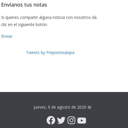
Envíanos tus notas
Si quieres compartir alguna noticia con nosotros dá
clic en el siguiente botón.
Enviar
Tweets by Freportexalapa
jueves, 6 de agosto de 2026
📅
Facebook
Twitter
Instagram
YouTube