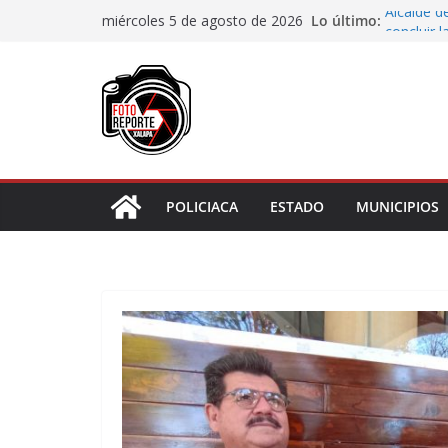
Saltar
Lo último:
Alcalde d
miércoles 5 de agosto de 2026
al
concluir 
Aprueba 
contenido
de dos m
Desaforan
En Rincón
representa
Entrega D
de discap
POLICIACA
ESTADO
MUNICIPIOS