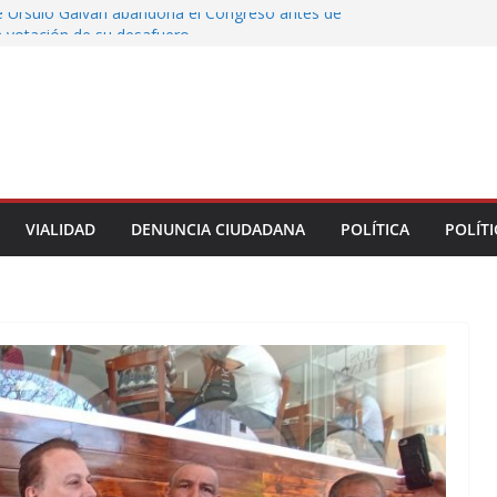
e Úrsulo Galván abandona el Congreso antes de
la votación de su desafuero
Congreso Declaraciones de Procedencia en contra
unícipes
 a alcalde de Úrsulo Galván
 de la Marquesa hubo retiro de árboles por
r riesgos; no es tala ilegal
IF Municipal de Veracruz cerca de 100 credenciales
acidad
VIALIDAD
DENUNCIA CIUDADANA
POLÍTICA
POLÍTI