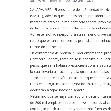
lunes 26 de febrero de 2024
Carlos Nava
XALAPA, VER.- El presidente de la Sociedad Mexic
(SMITC), advirtió que la decisión del presidente A
mantenimiento de la red carretera federal propicia
de las cuales unas 300 de ellas son de la entidad 
Por este motivo interpondrán un amparo universal
ramo que están inconformes por esta determinació
tomar dicha medida.
En conferencia de prensa, el lider empresarial pr
Carretera Federal, también se le canaliza a la Sec
pesos que se le habían presupuestado a la Secreta
lo cual llevaría al fracaso y a la quiebra total a la
“Prácticamente ningún constructor que se dedica 
todo ese programa lo realizará los militares, en l
dedicarán a tapar baches”, añadió.
Recriminó que se haya tomado una decisión tan a l
de 200 mil empleos directos a nivel nacional, al c
cortina, imposibilitados en generar más fuentes de