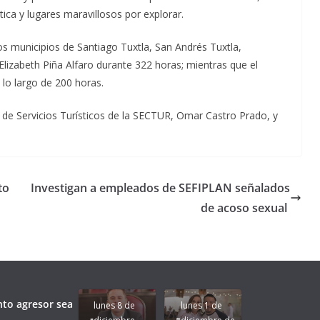
tica y lugares maravillosos por explorar.
os municipios de Santiago Tuxtla, San Andrés Tuxtla,
lizabeth Piña Alfaro durante 322 horas; mientras que el
 lo largo de 200 horas.
s de Servicios Turísticos de la SECTUR, Omar Castro Prado, y
nto
Investigan a empleados de SEFIPLAN señalados
de acoso sexual
Unamos
fuerzas
Regreso a
para que
Clases con
le vaya
Gobernadora
Apoyo y
Pongamos
bien a
Rocío Nahle:
Compromiso:
a Veracruz
Veracruz.
un año
Seguimos la
de moda;
Ruta que
San
nto agresor sea
lunes 8 de
lunes 1 de
Marca
Andrés