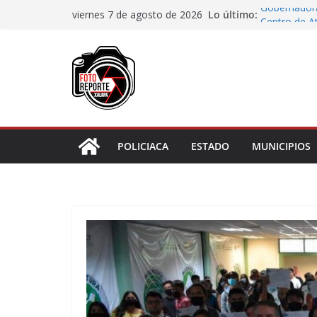
Saltar
Lo último:
Gobernadora
viernes 7 de agosto de 2026
al
Centro de At
Piden prote
contenido
sea juzgado 
Municipio ar
boulevard 5
Transformaci
municipios r
Rocío Nahle
rehabilitado
POLICIACA
ESTADO
MUNICIPIOS