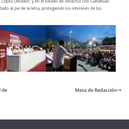
López Obrador, y en el Estado de Veracruz con Cuitláhuac
ado al pie de la letra, protegiendo los intereses de los
l de
Mesa de Redacción
Unamos
fuerzas
Regreso a
para que
Clases con
le vaya
Gobernadora
Apoyo y
Pongamos
bien a
Rocío Nahle:
Compromiso:
a Veracruz