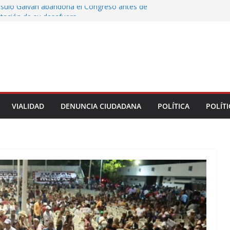
rsulo Galván abandona el Congreso antes de
votación de su desafuero
greso Declaraciones de Procedencia en contra
cipes
alcalde de Úrsulo Galván
 la Marquesa hubo retiro de árboles por
iesgos; no es tala ilegal
Municipal de Veracruz cerca de 100 credenciales
dad
VIALIDAD
DENUNCIA CIUDADANA
POLÍTICA
POLÍTI