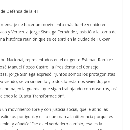
de Defensa de la 4T
me mensaje de hacer un movimiento más fuerte y unido en
co y Veracruz, Jorge Sisniega Fernández, asistió a la toma de
na histórica reunión que se celebró en la ciudad de Tuxpan
ión Nacional, representados en el dirigente Esteban Ramírez
 José Manuel Pozos Castro, la Presidenta del Consejo,
as, Jorge Sisniega expresó: “Juntos somos los protagonistas
va viendo, se va sintiendo y todos lo estamos viviendo, por
 no bajen la guardia, que sigan trabajando con nosotros, así
diendo la Cuarta Transformación”.
movimiento libre y con justicia social, que le abrió las
liosos por igual, y es lo que marca la diferencia porque es
eblo, y añadió: “Ese es el verdadero cambio, esa es la