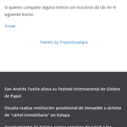
Si quieres compartir alguna noticia con nosotros dá clic en el
siguiente botón.
Enviar
Tweets by Freportexalapa
San Andrés Tuxtla alista su Festival Internacional de Globos
de Papel
Fiscalía realiza restitución provisional de inmueble a víctima
de “cártel inmobiliario” en Xalapa
Ayuntamiento de Xalapa acerca servicios de salud a los