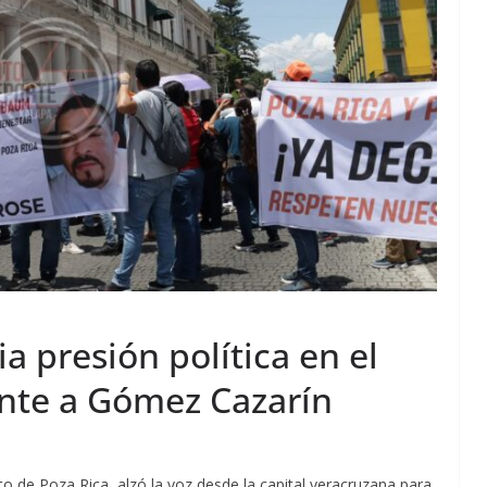
a presión política en el
nte a Gómez Cazarín
to de Poza Rica, alzó la voz desde la capital veracruzana para