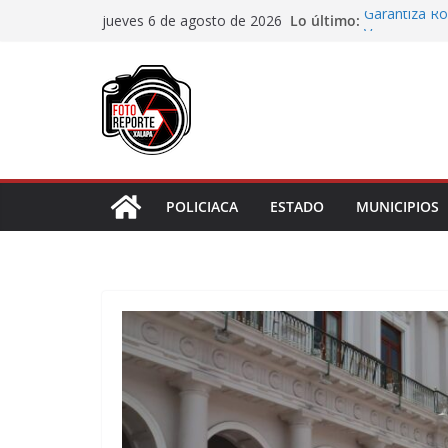
Saltar
Lo último:
Garantiza Ro
jueves 6 de agosto de 2026
al
Veracruz con
Habitantes t
contenido
incumplimien
Lluvias prov
Cuarto día de
asignación d
Docentes de 
Cortines
POLICIACA
ESTADO
MUNICIPIOS