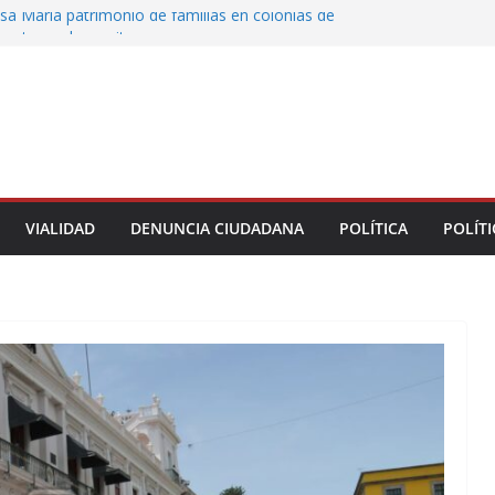
sa María patrimonio de familias en colonias de
 entrega de escrituras
oman el Palacio Municipal de Naolinco por
to de obra y falta de pago
ocan caída de árbol en Acueducto
 protesta en el ISSSTE; padres exigen revisar
e estancia Chiquitines
la UPAV bloquean avenida Xalapa y Ruíz
VIALIDAD
DENUNCIA CIUDADANA
POLÍTICA
POLÍTI