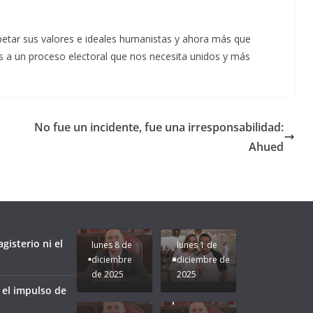
etar sus valores e ideales humanistas y ahora más que
os a un proceso electoral que nos necesita unidos y más
a
No fue un incidente, fue una irresponsabilidad:
Ahued
Unamos
fuerzas
Regreso a
para que
Clases con
le vaya
Gobernadora
Apoyo y
Pongamos
bien a
Rocío Nahle:
Compromiso:
a Veracruz
Veracruz.
un año
Seguimos la
de moda;
Ruta que
San
gisterio ni el
lunes 8 de
lunes 1 de
Marca
Andrés
diciembre
diciembre de
Nuestra
Tuxtla
de 2025
2025
Gobernadora
estará
 el impulso de
Rocío Nahle.
presente.