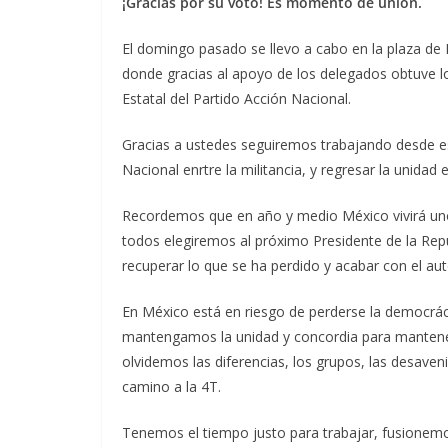
¡Gracias por su voto!
E
s momento de uni
ón.
El domingo pasado se llevo a cabo en la plaza de 
donde gracias al apoyo de los delegados obtuve l
Estatal del Partido Acción Nacional.
Gracias a ustedes seguiremos trabajando desde es
Nacional enrtre la militancia, y regresar la unida
Recordemos que en año y medio México vivirá uno 
todos elegiremos al próximo Presidente de la Rep
recuperar lo que se ha perdido y acabar con el aut
En México está en riesgo de perderse la democrácia
mantengamos la unidad y concordia para mantener
olvidemos las diferencias, los grupos, las desaven
camino a la 4T.
Tenemos el tiempo justo para trabajar, fusionemo