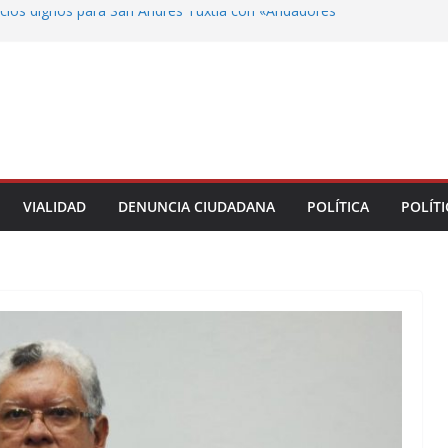
ios dignos para San Andrés Tuxtla con «Andadores
 la SEV no debe afectar la atención al magisterio ni
del ciclo escolar: José Reveriano Marín
royectos para la ciudad de Veracruz con el impulso
 Nahle
untamiento pavimentación en la colonia Emiliano
Daniela Griego cumple el compromiso
 los Ulúa termina con el frente destrozado tras
VIALIDAD
DENUNCIA CIUDADANA
POLÍTICA
POLÍTI