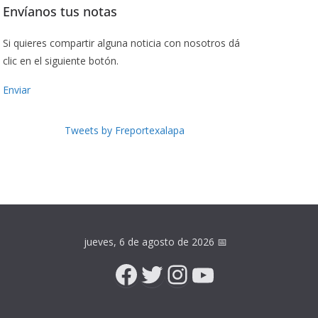
Envíanos tus notas
Si quieres compartir alguna noticia con nosotros dá
clic en el siguiente botón.
Enviar
Tweets by Freportexalapa
jueves, 6 de agosto de 2026
📅
Facebook
Twitter
Instagram
YouTube