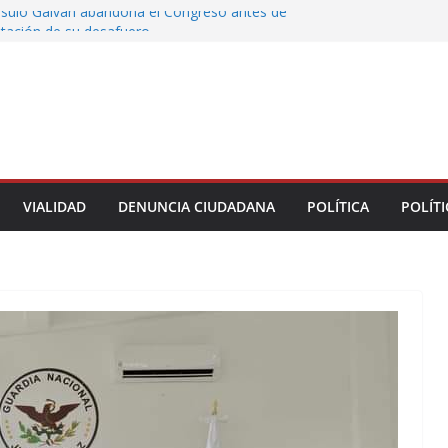
rsulo Galván abandona el Congreso antes de
votación de su desafuero
greso Declaraciones de Procedencia en contra
cipes
alcalde de Úrsulo Galván
 la Marquesa hubo retiro de árboles por
iesgos; no es tala ilegal
Municipal de Veracruz cerca de 100 credenciales
dad
VIALIDAD
DENUNCIA CIUDADANA
POLÍTICA
POLÍTI