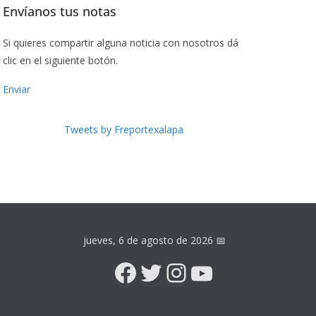
Envíanos tus notas
Si quieres compartir alguna noticia con nosotros dá
clic en el siguiente botón.
Enviar
Tweets by Freportexalapa
jueves, 6 de agosto de 2026
📅
Facebook
Twitter
Instagram
YouTube