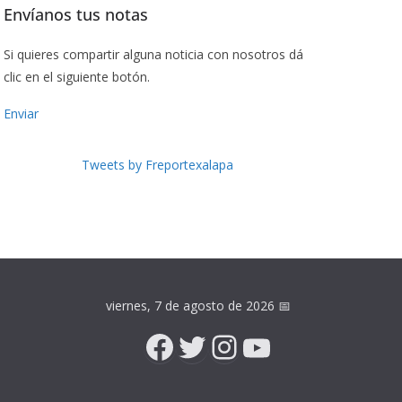
Envíanos tus notas
Si quieres compartir alguna noticia con nosotros dá
clic en el siguiente botón.
Enviar
Tweets by Freportexalapa
viernes, 7 de agosto de 2026
📅
Facebook
Twitter
Instagram
YouTube