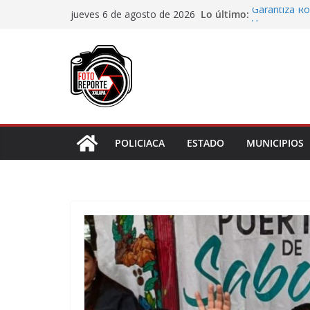
Saltar
Lo último:
Garantiza Ro
jueves 6 de agosto de 2026
al
Veracruz con
Habitantes t
contenido
incumplimien
Lluvias prov
Cuarto día de
asignación d
Docentes de 
Cortines
POLICIACA
ESTADO
MUNICIPIOS