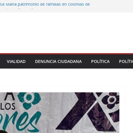
sa María patrimonio de familias en colonias de
 entrega de escrituras
oman el Palacio Municipal de Naolinco por
to de obra y falta de pago
ocan caída de árbol en Acueducto
 protesta en el ISSSTE; padres exigen revisar
e estancia Chiquitines
la UPAV bloquean avenida Xalapa y Ruíz
VIALIDAD
DENUNCIA CIUDADANA
POLÍTICA
POLÍTI