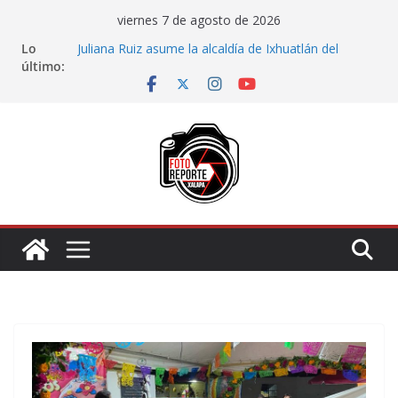
Saltar
viernes 7 de agosto de 2026
al
Lo
Juliana Ruiz asume la alcaldía de Ixhuatlán del
contenido
último:
Sureste tras notificación del Congreso
Ayuntamiento de Xalapa acerca servicios de salud a
los Centros Comunitarios
Impulsa Ayuntamiento de Veracruz la cultura de la
prevención en la niñez del municipio
Maestros y persona de la UPAV insisten en
presuntas irregularidades en la institución
Generar empleo y bienestar, prioridad para el
Gobierno de San Andrés Tuxtla: Rafa Fararoni