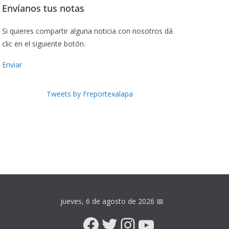
Envíanos tus notas
Si quieres compartir alguna noticia con nosotros dá
clic en el siguiente botón.
Enviar
Tweets by Freportexalapa
jueves, 6 de agosto de 2026
📅
Facebook
Twitter
Instagram
YouTube