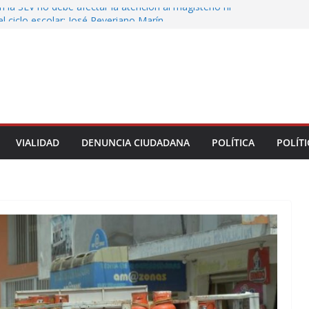
 la SEV no debe afectar la atención al magisterio ni
del ciclo escolar: José Reveriano Marín
 a alcalde de Úrsulo Galván
 de la Marquesa hubo retiro de árboles por
r riesgos; no es tala ilegal
IF Municipal de Veracruz cerca de 100 credenciales
acidad
e Úrsulo Galván abandona el Congreso antes de
la votación de su desafuero
VIALIDAD
DENUNCIA CIUDADANA
POLÍTICA
POLÍTI