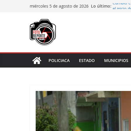
Saltar
Lo último:
Cambio en
miércoles 5 de agosto de 2026
al
el inicio 
Desaforan
contenido
En Rincón
representa
Entrega D
de discap
Alcalde d
concluir 
POLICIACA
ESTADO
MUNICIPIOS