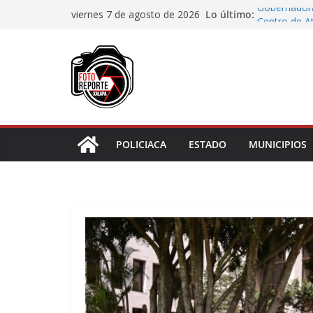
Saltar
Lo último:
Gobernadora
viernes 7 de agosto de 2026
al
Centro de At
Piden prote
contenido
sea juzgado 
Municipio ar
boulevard 5
Transformaci
municipios r
Rocío Nahle
rehabilitado
POLICIACA
ESTADO
MUNICIPIOS