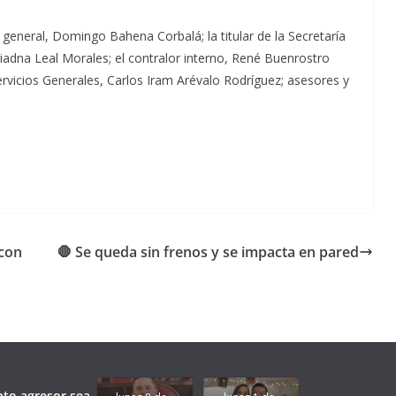
general, Domingo Bahena Corbalá; la titular de la Secretaría
riadna Leal Morales; el contralor interno, René Buenrostro
ervicios Generales, Carlos Iram Arévalo Rodríguez; asesores y
 con
🛑 Se queda sin frenos y se impacta en pared
Unamos
fuerzas
Regreso a
para que
Clases con
le vaya
Gobernadora
Apoyo y
Pongamos
bien a
Rocío Nahle:
Compromiso:
a Veracruz
Veracruz.
un año
Seguimos la
de moda;
Ruta que
San
nto agresor sea