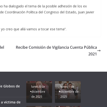
no ha dialogado el tema de la posible adhesión de los ex
 de Coordinación Política del Congreso del Estado, Juan Javier
 yo creo que allá vamos a tocar ese tema”.
del
Recibe Comisión de Vigilancia Cuenta Pública
2021
Unamos
fuerzas
Regreso a
para que
Clases con
le vaya
Gobernadora
Apoyo y
Pongamos
bien a
Rocío Nahle:
Compromiso:
a Veracruz
Veracruz.
un año
Seguimos la
de moda;
Ruta que
San
 de Globos de
lunes 8 de
lunes 1 de
Marca
Andrés
diciembre
diciembre de
Nuestra
Tuxtla
de 2025
2025
Gobernadora
estará
 a víctima de
Rocío Nahle.
presente.