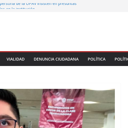
persona de la UPAV insisten en presuntas
des en la institución
uxtla alista su Festival Internacional de Globos
liza restitución provisional de inmueble a víctima
nmobiliario” en Xalapa
o de Xalapa acerca servicios de salud a los
munitarios
ntamiento de Veracruz la cultura de la prevención
del municipio
VIALIDAD
DENUNCIA CIUDADANA
POLÍTICA
POLÍTI