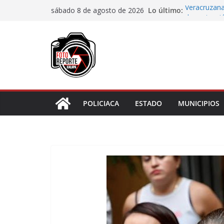
Saltar
Lo último:
Veracruzana
sábado 8 de agosto de 2026
al
de protecci
Autoridades
contenido
Blanca; dan
Accidente e
materiales
Choque vehi
Agradecen c
actividades 
POLICIACA
ESTADO
MUNICIPIOS