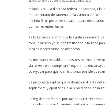
miércoles 9 de agosto de 2023
Carlos Nava
Xalapa, Ver.- La diputada federal de Morena, Claud
Parlamentario de Morena en la Cámara de Diputad
mínimo 5 mil pesos de su salario para destinarlos 
por las recientes lluvias.
Tello Espinosa afirmó que la ayuda se requiere d
ropa, e incluso ya se han trasladado a la zona pa
locales y secretarios de despacho.
Es necesario respaldar a nuestros hermanos veracr
vía terrestre se complican “requerimos enviar ay
coadyuvar para que lo más pronto posible puedan 
La propuesta explica que la donación directa del s
septiembre y aportar así a la remediación de la zo
La legisladora federal por Xalapa Rural, recordó 
de Cuitlahuac García Jiménez, solicitó al gobierno 