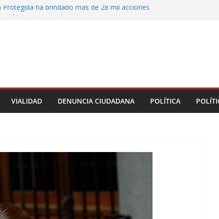
 Protegida ha brindado más de 28 mil acciones
ón y bienestar a mujeres
 municipales recorren la colonia Lomas de Casa
 seguimiento a gestiones ciudadanas en territorio
n el bulevar Xalapa-Banderilla deja daños
cular sobre la carretera Xalapa-Veracruz
oatzacoalqueños que el Festival del Mar acerque
gratuitas a las familias
VIALIDAD
DENUNCIA CIUDADANA
POLÍTICA
POLÍTI