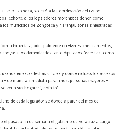
ia Tello Espinosa, solicitó a la Coordinación del Grupo
os, exhorte a los legisladores morenistas donen como
a los municipios de Zongolica y Naranjal, zonas siniestradas
e forma inmediata, principalmente en víveres, medicamentos,
ra apoyar a los damnificados tanto diputados federales, como
uzanos en estas fechas difíciles y donde incluso, los accesos
uda y de manera inmediata para niños, personas mayores y
volver a sus hogares”, enfatizó.
alario de cada legislador se donde a partir del mes de
na.
que el pasado fin de semana el gobierno de Veracruz a cargo
federal, la declaratoria de emergencia para Naranjal y