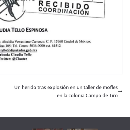
Un herido tras explosión en un taller de mofles
en la colonia Campo de Tiro
Unamos
fuerzas
Regreso a
para que
Clases con
le vaya
Gobernadora
Apoyo y
Pongamos
bien a
Rocío Nahle:
Compromiso:
a Veracruz
Veracruz.
un año
Seguimos la
de moda;