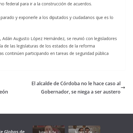
o federal para ir a la construcción de acuerdos.
a parado y exponerle a los diputados y ciudadanos que es lo
, Adán Augusto López Hernández, se reunió con legisladores
a de las legislaturas de los estados de la reforma
as continúen participando en tareas de seguridad pública
El alcalde de Córdoba no le hace caso al
León
Gobernador, se niega a ser austero
Unamos
fuerzas
Regreso a
para que
Clases con
le vaya
Gobernadora
Apoyo y
Pongamos
bien a
Rocío Nahle:
Compromiso:
a Veracruz
Veracruz.
un año
Seguimos la
de moda;
Ruta que
San
 de Globos de
lunes 8 de
lunes 1 de