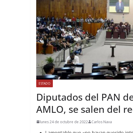
ESTADO
Diputados del PAN de
AMLO, se salen del rec
lunes 24 de octubre de 2022
Carlos Nava
Lamentable que «no hayan querido inter