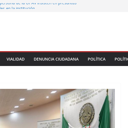
persona de la UPAV insisten en presuntas
des en la institución
uxtla alista su Festival Internacional de Globos
liza restitución provisional de inmueble a víctima
nmobiliario” en Xalapa
o de Xalapa acerca servicios de salud a los
munitarios
ntamiento de Veracruz la cultura de la prevención
del municipio
VIALIDAD
DENUNCIA CIUDADANA
POLÍTICA
POLÍTI