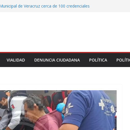
Municipal de Veracruz cerca de 100 credenciales
dad
tre motocicleta y automóvil en Ignacio de la
greso Declaraciones de Procedencia en contra
cipes
alcalde de Úrsulo Galván
 la Marquesa hubo retiro de árboles por
iesgos; no es tala ilegal
VIALIDAD
DENUNCIA CIUDADANA
POLÍTICA
POLÍTI