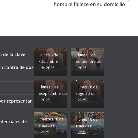
hombre fallece en su domicilio
Unamos
fuerzas
Regreso a
para que
Clases con
le vaya
Gobernadora
Apoyo y
Pongamos
bien a
Rocío Nahle:
Compromiso:
a Veracruz
Veracruz.
un año
Seguimos la
de moda;
Ruta que
San
 de la Llave
lunes 8 de
lunes 1 de
Marca
Andrés
diciembre
diciembre de
Nuestra
Tuxtla
n contra de dos
de 2025
2025
Gobernadora
estará
Rocío Nahle.
presente.
lunes 1 de
lunes 18 de
septiembre de
agosto de
2025
2025
por representar
¡Mucha
Difamación
Presidenta!
martes 18 de
lunes 10 de
edenciales de
marzo de
marzo de
2025
2025