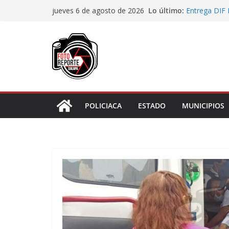
Saltar
Lo último:
Entrega DIF 
jueves 6 de agosto de 2026
al
de discapaci
Accidente en
contenido
Llave
Aprueba Con
de dos muní
Desaforan a 
En Rincón de
representar r
POLICIACA
ESTADO
MUNICIPIOS