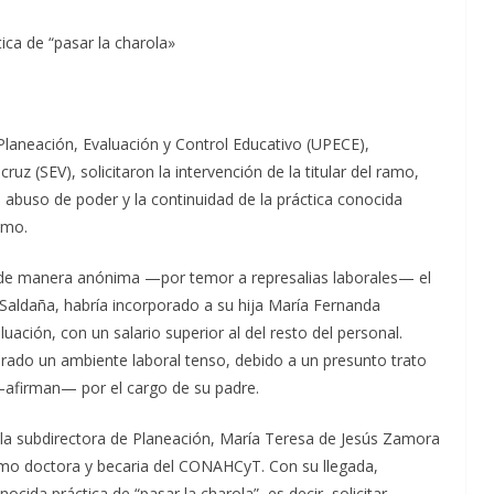
ica de “pasar la charola»
laneación, Evaluación y Control Educativo (UPECE),
uz (SEV), solicitaron la intervención de la titular del ramo,
 abuso de poder y la continuidad de la práctica conocida
smo.
 de manera anónima —por temor a represalias laborales— el
 Saldaña, habría incorporado a su hija María Fernanda
uación, con un salario superior al del resto del personal.
rado un ambiente laboral tenso, debido a un presunto trato
—afirman— por el cargo de su padre.
la subdirectora de Planeación, María Teresa de Jesús Zamora
mo doctora y becaria del CONAHCyT. Con su llegada,
ida práctica de “pasar la charola”, es decir, solicitar