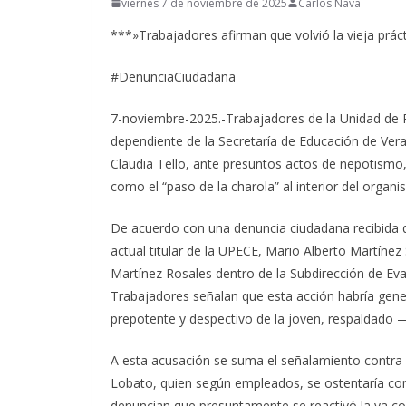
viernes 7 de noviembre de 2025
Carlos Nava
***»Trabajadores afirman que volvió la vieja práct
#DenunciaCiudadana
7-noviembre-2025.-Trabajadores de la Unidad de P
dependiente de la Secretaría de Educación de Veracr
Claudia Tello, ante presuntos actos de nepotismo,
como el “paso de la charola” al interior del organi
De acuerdo con una denuncia ciudadana recibida
actual titular de la UPECE, Mario Alberto Martínez
Martínez Rosales dentro de la Subdirección de Eval
Trabajadores señalan que esta acción habría gene
prepotente y despectivo de la joven, respaldado 
A esta acusación se suma el señalamiento contra 
Lobato, quien según empleados, se ostentaría co
denuncian que presuntamente se reactivó la ya conoc