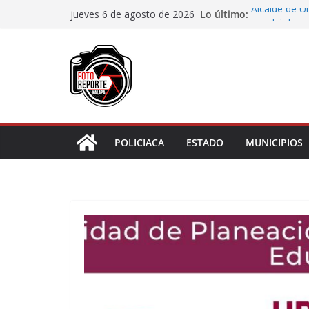
Saltar
Lo último:
Alcalde de Ú
jueves 6 de agosto de 2026
al
concluir la 
Aprueba Con
contenido
de dos muní
Desaforan a 
En Rincón de
representar r
Entrega DIF 
de discapaci
POLICIACA
ESTADO
MUNICIPIOS