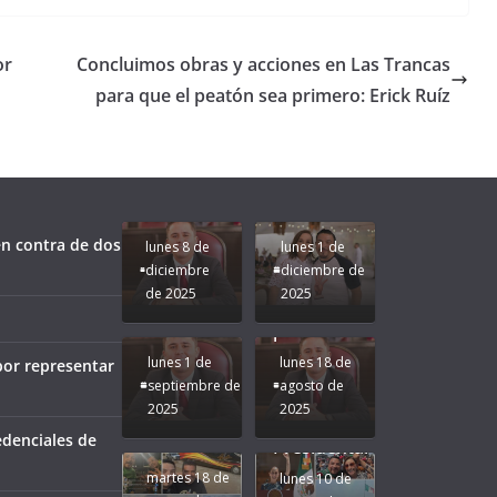
or
Concluimos obras y acciones en Las Trancas
para que el peatón sea primero: Erick Ruíz
Unamos
fuerzas
Regreso a
para que
Clases con
le vaya
Gobernadora
Apoyo y
Pongamos
bien a
Rocío Nahle:
Compromiso:
a Veracruz
Veracruz.
un año
Seguimos la
de moda;
Ruta que
San
n contra de dos
lunes 8 de
lunes 1 de
Marca
Andrés
diciembre
diciembre de
Nuestra
Tuxtla
de 2025
2025
Gobernadora
estará
Rocío Nahle.
presente.
lunes 1 de
lunes 18 de
por representar
septiembre de
agosto de
2025
2025
¡Mucha
edenciales de
Difamación
Presidenta!
martes 18 de
lunes 10 de