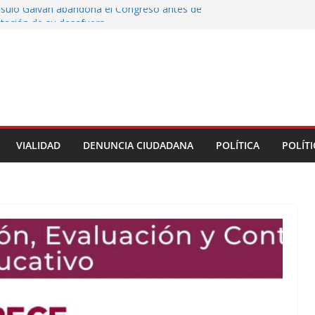
rsulo Galván abandona el Congreso antes de
votación de su desafuero
greso Declaraciones de Procedencia en contra
cipes
alcalde de Úrsulo Galván
 la Marquesa hubo retiro de árboles por
iesgos; no es tala ilegal
Municipal de Veracruz cerca de 100 credenciales
dad
VIALIDAD
DENUNCIA CIUDADANA
POLÍTICA
POLÍTI