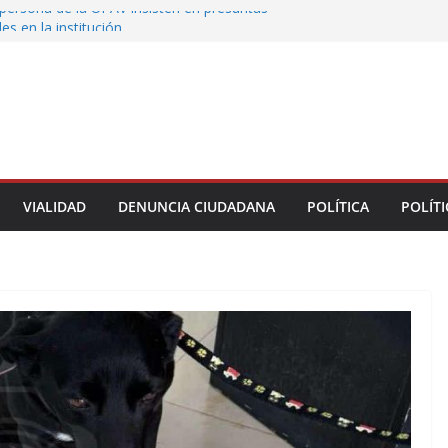
persona de la UPAV insisten en presuntas
des en la institución
uxtla alista su Festival Internacional de Globos
liza restitución provisional de inmueble a víctima
nmobiliario” en Xalapa
o de Xalapa acerca servicios de salud a los
munitarios
ntamiento de Veracruz la cultura de la prevención
del municipio
VIALIDAD
DENUNCIA CIUDADANA
POLÍTICA
POLÍTI