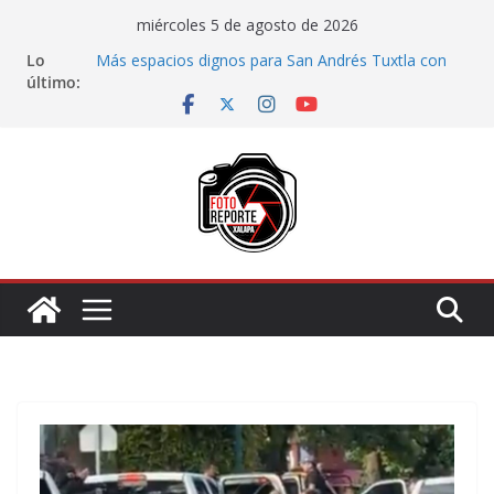
Saltar
miércoles 5 de agosto de 2026
al
Lo
Más espacios dignos para San Andrés Tuxtla con
contenido
último:
«Andadores al 100»
Cambio en la SEV no debe afectar la atención al
magisterio ni el inicio del ciclo escolar: José
Reveriano Marín
Avanzan proyectos para la ciudad de Veracruz con
el impulso de Rocío Nahle
Inicia Ayuntamiento pavimentación en la colonia
Emiliano Zapata; Daniela Griego cumple el
compromiso
Camión de los Ulúa termina con el frente
destrozado tras choque