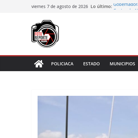
Saltar
Lo último:
Gobernadora
viernes 7 de agosto de 2026
al
Centro de At
Piden prote
contenido
sea juzgado 
Municipio ar
boulevard 5
Transformaci
municipios r
Rocío Nahle
rehabilitado
POLICIACA
ESTADO
MUNICIPIOS