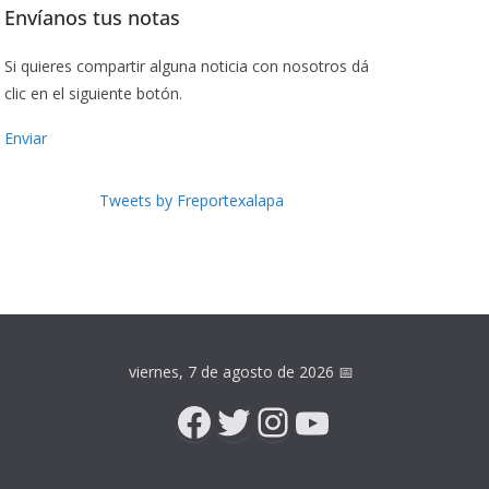
Envíanos tus notas
Si quieres compartir alguna noticia con nosotros dá
clic en el siguiente botón.
Enviar
Tweets by Freportexalapa
viernes, 7 de agosto de 2026
📅
Facebook
Twitter
Instagram
YouTube