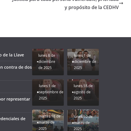
y propósito de la CEDHV
Unamos
fuerzas
Regreso a
para que
Clases con
le vaya
Gobernadora
Apoyo y
Pongamos
bien a
Rocío Nahle:
Compromiso:
a Veracruz
Veracruz.
un año
Seguimos la
de moda;
Ruta que
San
 de la Llave
lunes 8 de
lunes 1 de
Marca
Andrés
diciembre
diciembre de
Nuestra
Tuxtla
n contra de dos
de 2025
2025
Gobernadora
estará
Rocío Nahle.
presente.
lunes 1 de
lunes 18 de
septiembre de
agosto de
2025
2025
por representar
¡Mucha
Difamación
Presidenta!
martes 18 de
lunes 10 de
edenciales de
marzo de
marzo de
2025
2025