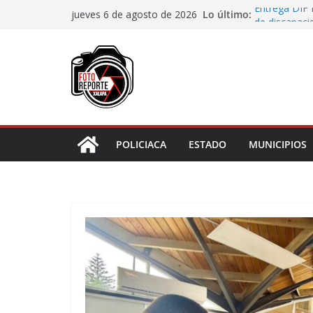
Saltar
Lo último:
Entrega DIF 
jueves 6 de agosto de 2026
al
de discapaci
Accidente en
contenido
Llave
Aprueba Con
de dos muní
Desaforan a 
En Rincón de
representar r
POLICIACA
ESTADO
MUNICIPIOS