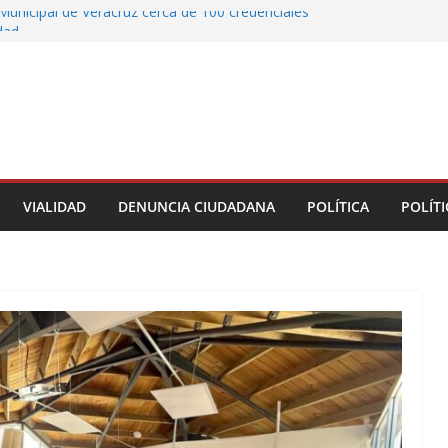
Municipal de Veracruz cerca de 100 credenciales
dad
tre motocicleta y automóvil en Ignacio de la
greso Declaraciones de Procedencia en contra
cipes
alcalde de Úrsulo Galván
 la Marquesa hubo retiro de árboles por
iesgos; no es tala ilegal
VIALIDAD
DENUNCIA CIUDADANA
POLÍTICA
POLÍTI