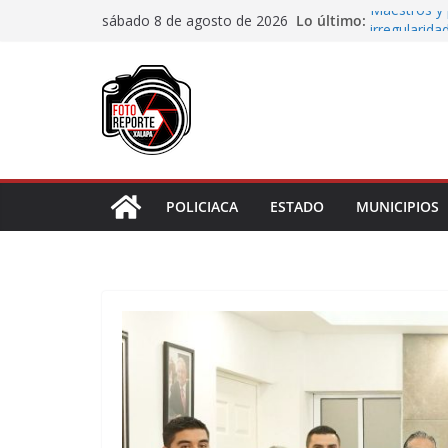
Saltar
Lo último:
Maestros y 
sábado 8 de agosto de 2026
al
irregularida
San Andrés T
contenido
de Papel
Fiscalía rea
de “cártel i
Ayuntamient
Centros Co
Impulsa Ayu
en la niñez 
POLICIACA
ESTADO
MUNICIPIOS