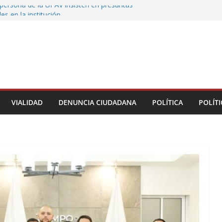
persona de la UPAV insisten en presuntas
des en la institución
uxtla alista su Festival Internacional de Globos
liza restitución provisional de inmueble a víctima
nmobiliario” en Xalapa
o de Xalapa acerca servicios de salud a los
munitarios
ntamiento de Veracruz la cultura de la prevención
del municipio
VIALIDAD
DENUNCIA CIUDADANA
POLÍTICA
POLÍTI