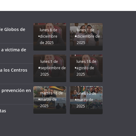
para que
Clases con
le vaya
Gobernadora
Apoyo y
Pongamos
bien a
Rocío Nahle:
Compromiso:
a Veracruz
Veracruz.
un año
Seguimos la
de moda;
Ruta que
San
 de Globos de
lunes 8 de
lunes 1 de
Marca
Andrés
diciembre
diciembre de
Nuestra
Tuxtla
de 2025
2025
Gobernadora
estará
 a víctima de
Rocío Nahle.
presente.
lunes 1 de
lunes 18 de
septiembre de
agosto de
a los Centros
2025
2025
¡Mucha
Difamación
Presidenta!
a prevención en
martes 18 de
lunes 10 de
marzo de
marzo de
2025
2025
tas