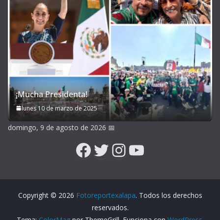
¡Mucha Presidenta!
lunes 10 de marzo de 2025
domingo, 9 de agosto de 2026
📅
Facebook
Twitter
Instagram
YouTube
Copyright © 2026
Fotoreportexalapa
. Todos los derechos
reservados.
Tema:
ColorMag
por ThemeGrill. Funciona con
WordPress
.