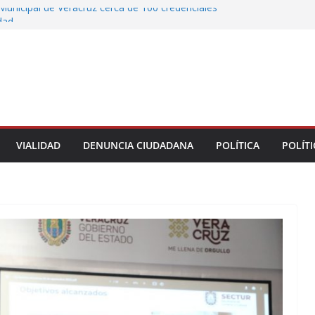
Municipal de Veracruz cerca de 100 credenciales
dad
tre motocicleta y automóvil en Ignacio de la
greso Declaraciones de Procedencia en contra
cipes
alcalde de Úrsulo Galván
 la Marquesa hubo retiro de árboles por
iesgos; no es tala ilegal
VIALIDAD
DENUNCIA CIUDADANA
POLÍTICA
POLÍTI