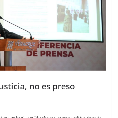
usticia, no es preso
ménez, rechazó que Tito «N» sea un preso político, después