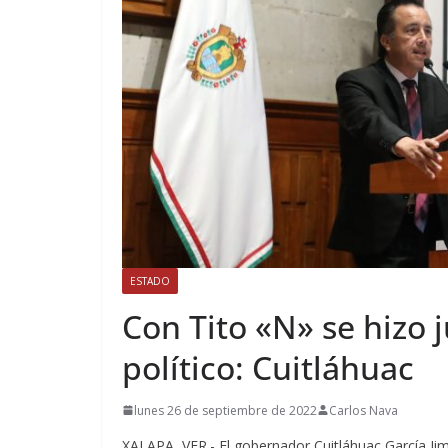
ESTADO
Con Tito «N» se hizo j
político: Cuitláhuac
lunes 26 de septiembre de 2022
Carlos Nava
XALAPA, VER.- El gobernador Cuitláhuac García Ji