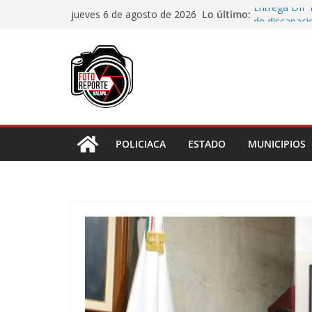
Saltar
Lo último:
Entrega DIF 
jueves 6 de agosto de 2026
al
de discapaci
Accidente en
contenido
Llave
Aprueba Con
de dos muní
Desaforan a 
En Rincón de
representar r
POLICIACA
ESTADO
MUNICIPIOS