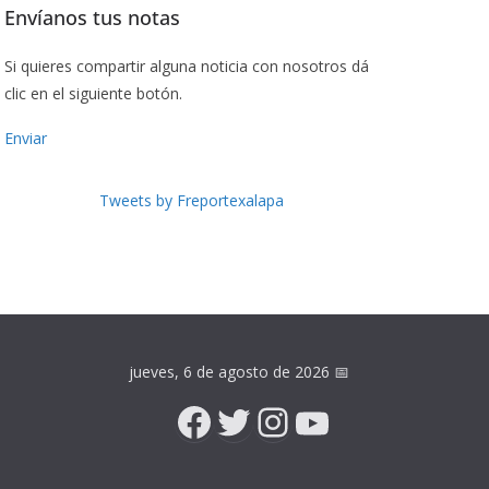
Envíanos tus notas
Si quieres compartir alguna noticia con nosotros dá
clic en el siguiente botón.
Enviar
Tweets by Freportexalapa
jueves, 6 de agosto de 2026
📅
Facebook
Twitter
Instagram
YouTube