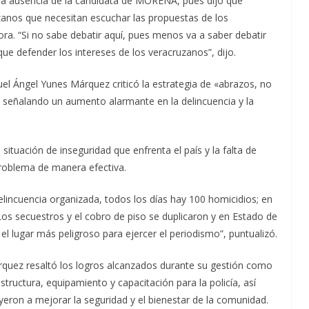
 la ausencia de la candidata de MORENA, pues dijo que
zanos que necesitan escuchar las propuestas de los
ora. “Si no sabe debatir aquí, pues menos va a saber debatir
ue defender los intereses de los veracruzanos”, dijo.
uel Ángel Yunes Márquez criticó la estrategia de «abrazos, no
señalando un aumento alarmante en la delincuencia y la
situación de inseguridad que enfrenta el país y la falta de
roblema de manera efectiva.
elincuencia organizada, todos los días hay 100 homicidios; en
os secuestros y el cobro de piso se duplicaron y en Estado de
 el lugar más peligroso para ejercer el periodismo”, puntualizó.
rquez resaltó los logros alcanzados durante su gestión como
estructura, equipamiento y capacitación para la policía, así
ron a mejorar la seguridad y el bienestar de la comunidad.