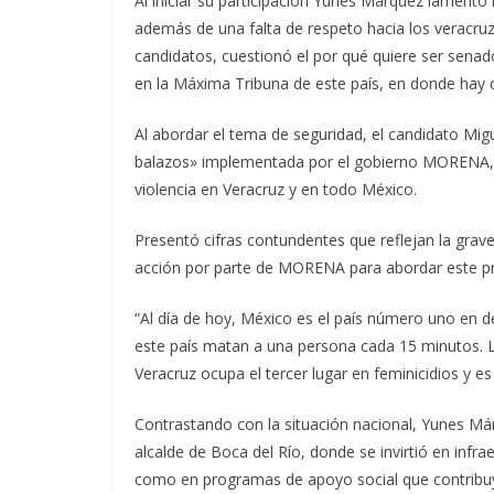
Al iniciar su participación Yunes Márquez lamentó
además de una falta de respeto hacia los veracru
candidatos, cuestionó el por qué quiere ser senad
en la Máxima Tribuna de este país, en donde hay q
Al abordar el tema de seguridad, el candidato Mig
balazos» implementada por el gobierno MORENA, 
violencia en Veracruz y en todo México.
Presentó cifras contundentes que reflejan la grave 
acción por parte de MORENA para abordar este p
“Al día de hoy, México es el país número uno en d
este país matan a una persona cada 15 minutos. L
Veracruz ocupa el tercer lugar en feminicidios y es
Contrastando con la situación nacional, Yunes Má
alcalde de Boca del Río, donde se invirtió en infra
como en programas de apoyo social que contribuye