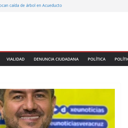
vocan caída de árbol en Acueducto
ón con justicia social, mil 800 personas de siete
eciben Apoyo a la Palabra: Rocío Nahle
 entrega 33 kilómetros completamente
s de la carretera Álamo–Tihuatlán
 Rocío Nahle cumple con la construcción del
ención Múltiple en Tepetzintla
toman el Palacio Municipal de Naolinco por
nto de obra y falta de pago
VIALIDAD
DENUNCIA CIUDADANA
POLÍTICA
POLÍTI