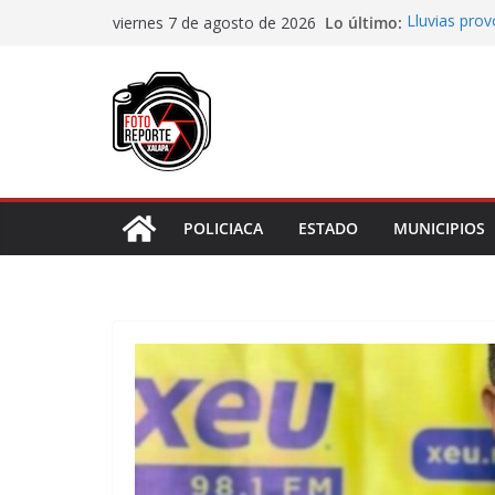
Saltar
Lo último:
Lluvias pro
viernes 7 de agosto de 2026
al
Transformaci
municipios r
contenido
Rocío Nahle
rehabilitado
Gobernadora
Centro de At
Habitantes 
incumplimie
POLICIACA
ESTADO
MUNICIPIOS