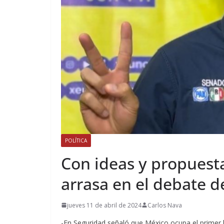
POLÍTICA
Con ideas y propuest
arrasa en el debate d
jueves 11 de abril de 2024
Carlos Nava
-En Seguridad señaló que México ocupa el primer lu