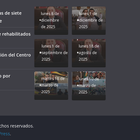
Veracruz.
un año
Seguimos la
de moda;
Ruta que
San
as de siete
lunes 8 de
lunes 1 de
Marca
Andrés
diciembre
diciembre de
e
Nuestra
Tuxtla
de 2025
2025
Gobernadora
estará
 rehabilitados
Rocío Nahle.
presente.
lunes 1 de
lunes 18 de
septiembre de
agosto de
ión del Centro
2025
2025
¡Mucha
Difamación
Presidenta!
o por
martes 18 de
lunes 10 de
marzo de
marzo de
2025
2025
echos reservados.
Press
.