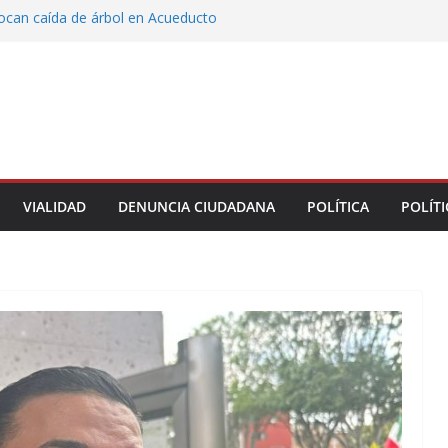
vocan caída de árbol en Acueducto
ón con justicia social, mil 800 personas de siete
eciben Apoyo a la Palabra: Rocío Nahle
 entrega 33 kilómetros completamente
s de la carretera Álamo–Tihuatlán
 Rocío Nahle cumple con la construcción del
ención Múltiple en Tepetzintla
toman el Palacio Municipal de Naolinco por
nto de obra y falta de pago
VIALIDAD
DENUNCIA CIUDADANA
POLÍTICA
POLÍTI