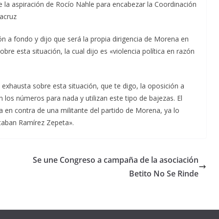
e la aspiración de Rocío Nahle para encabezar la Coordinación
racruz
ión a fondo y dijo que será la propia dirigencia de Morena en
bre esta situación, la cual dijo es «violencia política en razón
xhausta sobre esta situación, que te digo, la oposición a
 los números para nada y utilizan este tipo de bajezas. El
a en contra de una militante del partido de Morena, ya lo
staban Ramírez Zepeta».
Se une Congreso a campaña de la asociación
Betito No Se Rinde
Unamos
fuerzas
Regreso a
para que
Clases con
le vaya
Gobernadora
Apoyo y
Pongamos
bien a
Rocío Nahle:
Compromiso:
a Veracruz