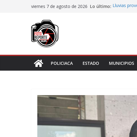
Saltar
Lo último:
Lluvias pro
viernes 7 de agosto de 2026
al
Transformaci
municipios r
contenido
Rocío Nahle
rehabilitado
Gobernadora
Centro de At
Habitantes 
incumplimie
POLICIACA
ESTADO
MUNICIPIOS