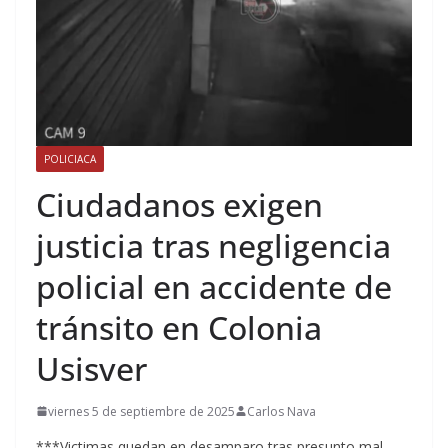
POLICIACA
Ciudadanos exigen
justicia tras negligencia
policial en accidente de
tránsito en Colonia
Usisver
viernes 5 de septiembre de 2025
Carlos Nava
***Victimas quedan en desamparo tras presunto mal