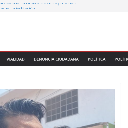
persona de la UPAV insisten en presuntas
des en la institución
uxtla alista su Festival Internacional de Globos
liza restitución provisional de inmueble a víctima
nmobiliario” en Xalapa
o de Xalapa acerca servicios de salud a los
munitarios
ntamiento de Veracruz la cultura de la prevención
del municipio
VIALIDAD
DENUNCIA CIUDADANA
POLÍTICA
POLÍTI