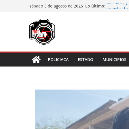
Saltar
Lo último:
Maestros y 
sábado 8 de agosto de 2026
al
irregularida
San Andrés T
contenido
de Papel
Fiscalía rea
de “cártel i
Ayuntamient
Centros Co
Impulsa Ayu
en la niñez 
POLICIACA
ESTADO
MUNICIPIOS