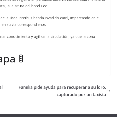
al, a la altura del hotel Leo.
 la línea Interbus habría invadido carril, impactando en el
a en su vía correspondiente.
ar conocimiento y agilizar la circulación, ya que la zona
pa 🚦
al
Familia pide ayuda para recuperar a su loro,
capturado por un taxista
Unamos
fuerzas
Regreso a
para que
Clases con
le vaya
Gobernadora
Apoyo y
Pongamos