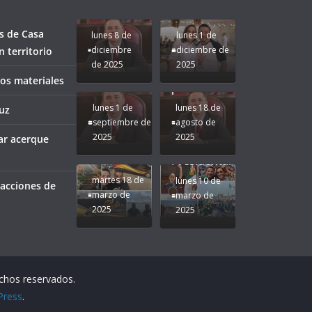
bien a
Rocío Nahle:
Compromiso:
a Veracruz
Veracruz.
un año
Seguimos la
de moda;
Ruta que
San
s de Casa
lunes 8 de
lunes 1 de
Marca
Andrés
diciembre
diciembre de
 territorio
Nuestra
Tuxtla
de 2025
2025
Gobernadora
estará
ños materiales
Rocío Nahle.
presente.
lunes 1 de
lunes 18 de
uz
septiembre de
agosto de
2025
2025
ar acerque
¡Mucha
Difamación
Presidenta!
martes 18 de
lunes 10 de
 acciones de
marzo de
marzo de
2025
2025
echos reservados.
Press
.