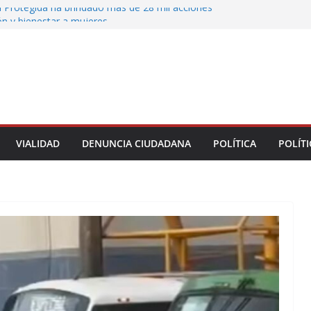
 Protegida ha brindado más de 28 mil acciones
ón y bienestar a mujeres
 municipales recorren la colonia Lomas de Casa
 seguimiento a gestiones ciudadanas en territorio
n el bulevar Xalapa-Banderilla deja daños
cular sobre la carretera Xalapa-Veracruz
oatzacoalqueños que el Festival del Mar acerque
gratuitas a las familias
VIALIDAD
DENUNCIA CIUDADANA
POLÍTICA
POLÍTI