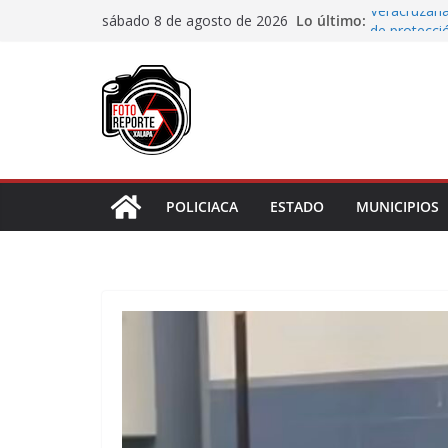
Saltar
Lo último:
Veracruzana
sábado 8 de agosto de 2026
al
de protecci
Autoridades
contenido
Blanca; dan
Accidente e
materiales
Choque vehi
Agradecen c
actividades 
POLICIACA
ESTADO
MUNICIPIOS