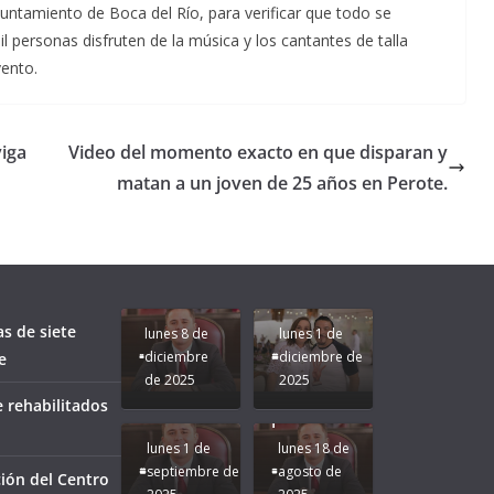
yuntamiento de Boca del Río, para verificar que todo se
 personas disfruten de la música y los cantantes de talla
vento.
viga
Video del momento exacto en que disparan y
matan a un joven de 25 años en Perote.
Unamos
fuerzas
Regreso a
para que
Clases con
le vaya
Gobernadora
Apoyo y
Pongamos
bien a
Rocío Nahle:
Compromiso:
a Veracruz
Veracruz.
un año
Seguimos la
de moda;
Ruta que
San
as de siete
lunes 8 de
lunes 1 de
Marca
Andrés
diciembre
diciembre de
e
Nuestra
Tuxtla
de 2025
2025
Gobernadora
estará
 rehabilitados
Rocío Nahle.
presente.
lunes 1 de
lunes 18 de
septiembre de
agosto de
ión del Centro