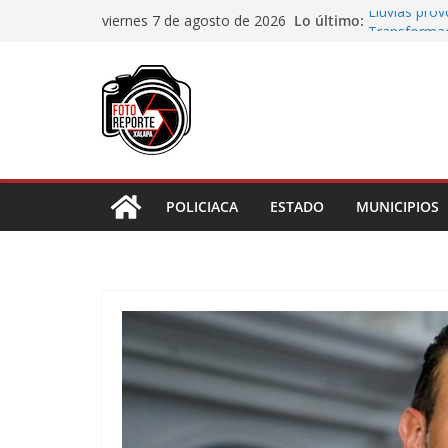
Saltar
Lo último:
Lluvias pro
viernes 7 de agosto de 2026
al
Transformaci
municipios r
contenido
Rocío Nahle
rehabilitado
Gobernadora
Centro de At
Habitantes 
incumplimie
POLICIACA
ESTADO
MUNICIPIOS