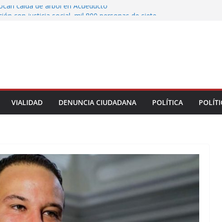
vocan caída de árbol en Acueducto
ón con justicia social, mil 800 personas de siete
eciben Apoyo a la Palabra: Rocío Nahle
 entrega 33 kilómetros completamente
s de la carretera Álamo–Tihuatlán
 Rocío Nahle cumple con la construcción del
ención Múltiple en Tepetzintla
toman el Palacio Municipal de Naolinco por
nto de obra y falta de pago
VIALIDAD
DENUNCIA CIUDADANA
POLÍTICA
POLÍTI