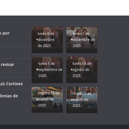
fuerzas
Regreso a
para que
Clases con
le vaya
Gobernadora
Apoyo y
Pongamos
bien a
Rocío Nahle:
Compromiso:
a Veracruz
Veracruz.
un año
Seguimos la
de moda;
Ruta que
San
o por
lunes 8 de
lunes 1 de
Marca
Andrés
diciembre
diciembre de
Nuestra
Tuxtla
de 2025
2025
Gobernadora
estará
Rocío Nahle.
presente.
lunes 1 de
lunes 18 de
 revisar
septiembre de
agosto de
2025
2025
¡Mucha
íz Cortines
Difamación
Presidenta!
martes 18 de
lunes 10 de
lonias de
marzo de
marzo de
2025
2025