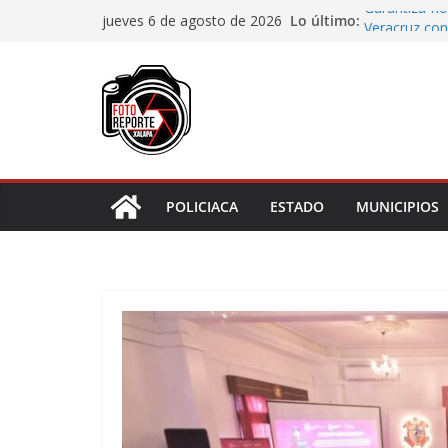
Saltar
Lo último:
Garantiza Ro
jueves 6 de agosto de 2026
al
Veracruz con
Habitantes t
contenido
incumplimien
Lluvias prov
Cuarto día de
asignación d
Docentes de 
Cortines
POLICIACA
ESTADO
MUNICIPIOS