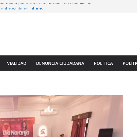
sa María patrimonio de familias en colonias de
 entrega de escrituras
oman el Palacio Municipal de Naolinco por
to de obra y falta de pago
ocan caída de árbol en Acueducto
 protesta en el ISSSTE; padres exigen revisar
e estancia Chiquitines
la UPAV bloquean avenida Xalapa y Ruíz
VIALIDAD
DENUNCIA CIUDADANA
POLÍTICA
POLÍTI