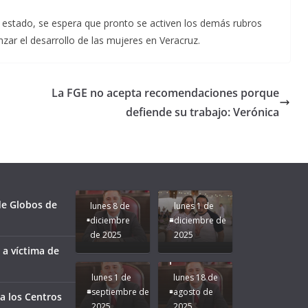
l estado, se espera que pronto se activen los demás rubros
zar el desarrollo de las mujeres en Veracruz.
La FGE no acepta recomendaciones porque
defiende su trabajo: Verónica
Unamos
fuerzas
Regreso a
para que
Clases con
le vaya
Gobernadora
Apoyo y
Pongamos
bien a
Rocío Nahle:
Compromiso:
a Veracruz
Veracruz.
un año
Seguimos la
de moda;
Ruta que
San
 de Globos de
lunes 8 de
lunes 1 de
Marca
Andrés
diciembre
diciembre de
Nuestra
Tuxtla
de 2025
2025
Gobernadora
estará
 a víctima de
Rocío Nahle.
presente.
lunes 1 de
lunes 18 de
septiembre de
agosto de
a los Centros
2025
2025