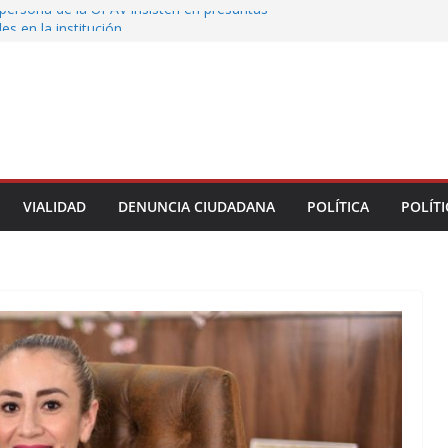
persona de la UPAV insisten en presuntas
des en la institución
uxtla alista su Festival Internacional de Globos
liza restitución provisional de inmueble a víctima
nmobiliario” en Xalapa
o de Xalapa acerca servicios de salud a los
munitarios
ntamiento de Veracruz la cultura de la prevención
del municipio
VIALIDAD
DENUNCIA CIUDADANA
POLÍTICA
POLÍTI