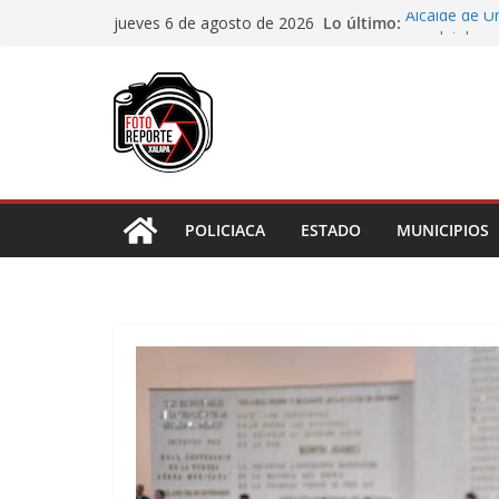
Saltar
Lo último:
Alcalde de Ú
jueves 6 de agosto de 2026
al
concluir la 
Aprueba Con
contenido
de dos muní
Desaforan a 
En Rincón de
representar r
Entrega DIF 
de discapaci
POLICIACA
ESTADO
MUNICIPIOS