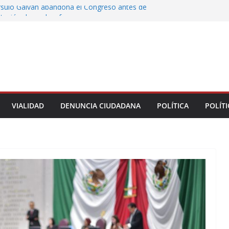
rsulo Galván abandona el Congreso antes de
votación de su desafuero
greso Declaraciones de Procedencia en contra
cipes
alcalde de Úrsulo Galván
 la Marquesa hubo retiro de árboles por
iesgos; no es tala ilegal
Municipal de Veracruz cerca de 100 credenciales
dad
VIALIDAD
DENUNCIA CIUDADANA
POLÍTICA
POLÍTI