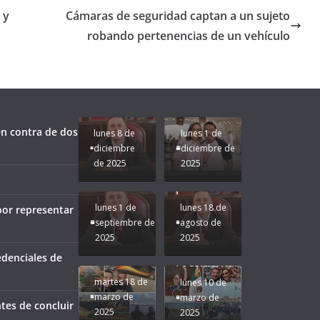
 y
Cámaras de seguridad captan a un sujeto
robando pertenencias de un vehículo
Unamos
fuerzas
Regreso a
para que
Clases con
le vaya
Gobernadora
Apoyo y
Pongamos
bien a
Rocío Nahle:
Compromiso:
a Veracruz
Veracruz.
un año
Seguimos la
de moda;
Ruta que
San
n contra de dos
lunes 8 de
lunes 1 de
Marca
Andrés
diciembre
diciembre de
Nuestra
Tuxtla
de 2025
2025
Gobernadora
estará
Rocío Nahle.
presente.
lunes 1 de
lunes 18 de
por representar
septiembre de
agosto de
2025
2025
¡Mucha
edenciales de
Difamación
Presidenta!
martes 18 de
lunes 10 de
marzo de
marzo de
tes de concluir
2025
2025