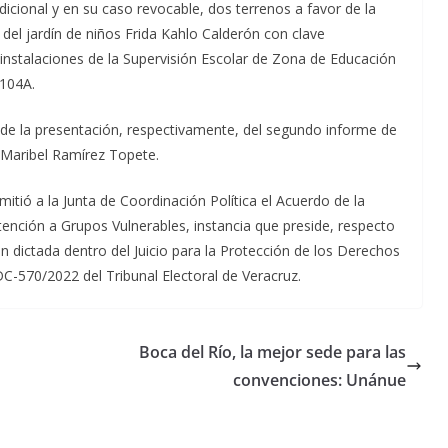
icional y en su caso revocable, dos terrenos a favor de la
 del jardín de niños Frida Kahlo Calderón con clave
 instalaciones de la Supervisión Escolar de Zona de Educación
104A.
o de la presentación, respectivamente, del segundo informe de
y Maribel Ramírez Topete.
emitió a la Junta de Coordinación Política el Acuerdo de la
ión a Grupos Vulnerables, instancia que preside, respecto
ión dictada dentro del Juicio para la Protección de los Derechos
C-570/2022 del Tribunal Electoral de Veracruz.
Boca del Río, la mejor sede para las
convenciones: Unánue
Unamos
fuerzas
Regreso a
para que
Clases con
le vaya
Gobernadora