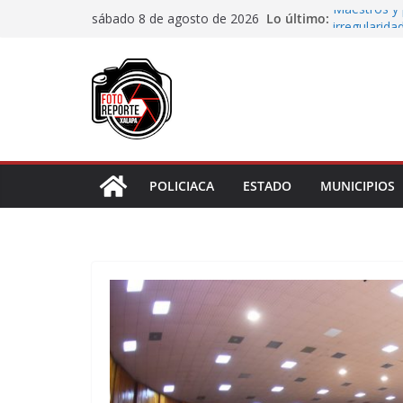
Saltar
Lo último:
Maestros y 
sábado 8 de agosto de 2026
al
irregularida
San Andrés T
contenido
de Papel
Fiscalía rea
de “cártel i
Ayuntamient
Centros Co
Impulsa Ayu
en la niñez 
POLICIACA
ESTADO
MUNICIPIOS