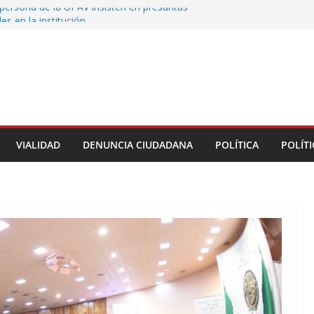
persona de la UPAV insisten en presuntas
des en la institución
uxtla alista su Festival Internacional de Globos
liza restitución provisional de inmueble a víctima
nmobiliario” en Xalapa
o de Xalapa acerca servicios de salud a los
munitarios
ntamiento de Veracruz la cultura de la prevención
del municipio
VIALIDAD
DENUNCIA CIUDADANA
POLÍTICA
POLÍTI