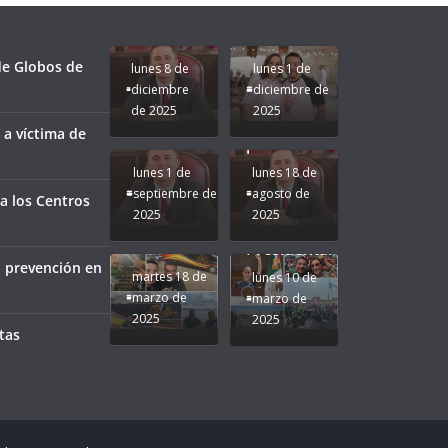
Apoyo y
Pongamos
bien a
Rocío Nahle:
Compromiso:
a Veracruz
Veracruz.
un año
Seguimos la
de moda;
Ruta que
San
 de Globos de
lunes 8 de
lunes 1 de
Marca
Andrés
diciembre
diciembre de
Nuestra
Tuxtla
de 2025
2025
Gobernadora
estará
 a víctima de
Rocío Nahle.
presente.
lunes 1 de
lunes 18 de
septiembre de
agosto de
a los Centros
2025
2025
¡Mucha
Difamación
Presidenta!
a prevención en
martes 18 de
lunes 10 de
marzo de
marzo de
2025
2025
tas