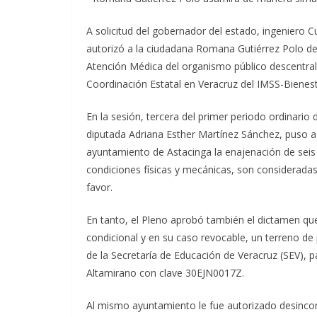
A solicitud del gobernador del estado, ingeniero Cu
autorizó a la ciudadana Romana Gutiérrez Polo d
Atención Médica del organismo público descentraliz
Coordinación Estatal en Veracruz del IMSS-Bienest
En la sesión, tercera del primer periodo ordinario 
diputada Adriana Esther Martínez Sánchez, puso a 
ayuntamiento de Astacinga la enajenación de seis
condiciones físicas y mecánicas, son consideradas
favor.
En tanto, el Pleno aprobó también el dictamen q
condicional y en su caso revocable, un terreno de
de la Secretaría de Educación de Veracruz (SEV), p
Altamirano con clave 30EJN0017Z.
Al mismo ayuntamiento le fue autorizado desincorp