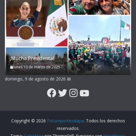
¡Mucha Presidenta!
lunes 10 de marzo de 2025
domingo, 9 de agosto de 2026
📅
Facebook
Twitter
Instagram
YouTube
Copyright © 2026
Fotoreportexalapa
. Todos los derechos
reservados.
Tema:
ColorMag
por ThemeGrill. Funciona con
WordPress
.