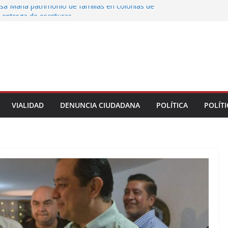
sa María patrimonio de familias en colonias de
 entrega de escrituras
oman el Palacio Municipal de Naolinco por
to de obra y falta de pago
ocan caída de árbol en Acueducto
 protesta en el ISSSTE; padres exigen revisar
e estancia Chiquitines
la UPAV bloquean avenida Xalapa y Ruíz
VIALIDAD
DENUNCIA CIUDADANA
POLÍTICA
POLÍTI