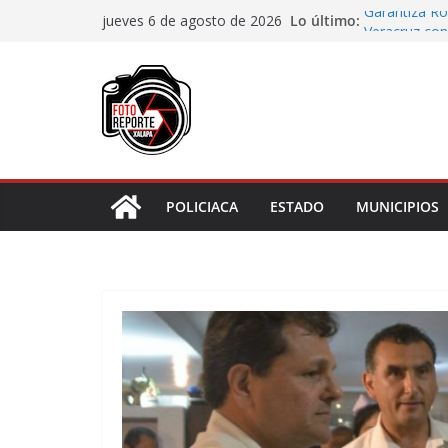
Saltar
Lo último:
Garantiza Ro
jueves 6 de agosto de 2026
al
Veracruz con
Habitantes t
contenido
incumplimien
Lluvias prov
Cuarto día de
asignación d
Docentes de 
Cortines
POLICIACA
ESTADO
MUNICIPIOS