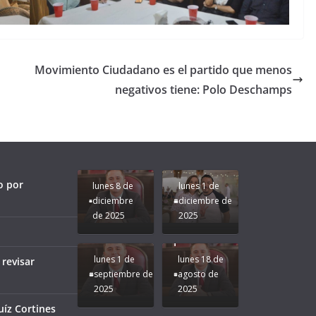
Movimiento Ciudadano es el partido que menos
negativos tiene: Polo Deschamps
Unamos
fuerzas
Regreso a
para que
Clases con
le vaya
Gobernadora
Apoyo y
Pongamos
bien a
Rocío Nahle:
Compromiso:
a Veracruz
Veracruz.
un año
Seguimos la
de moda;
Ruta que
San
o por
lunes 8 de
lunes 1 de
Marca
Andrés
diciembre
diciembre de
Nuestra
Tuxtla
de 2025
2025
Gobernadora
estará
Rocío Nahle.
presente.
lunes 1 de
lunes 18 de
 revisar
septiembre de
agosto de
2025
2025
¡Mucha
íz Cortines
Difamación
Presidenta!