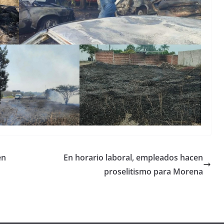
en
En horario laboral, empleados hacen
proselitismo para Morena
Unamos
fuerzas
Regreso a
para que
Clases con
le vaya
Gobernadora
Apoyo y
Pongamos