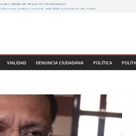
vocan caída de árbol en Acueducto
ón con justicia social, mil 800 personas de siete
eciben Apoyo a la Palabra: Rocío Nahle
 entrega 33 kilómetros completamente
s de la carretera Álamo–Tihuatlán
 Rocío Nahle cumple con la construcción del
ención Múltiple en Tepetzintla
toman el Palacio Municipal de Naolinco por
nto de obra y falta de pago
VIALIDAD
DENUNCIA CIUDADANA
POLÍTICA
POLÍTI