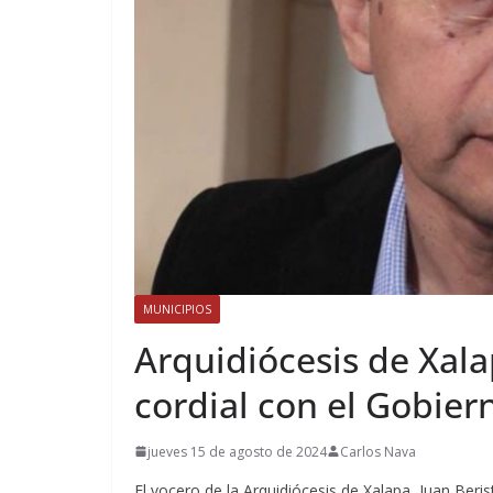
MUNICIPIOS
Arquidiócesis de Xala
cordial con el Gobie
jueves 15 de agosto de 2024
Carlos Nava
El vocero de la Arquidiócesis de Xalapa, Juan Beri