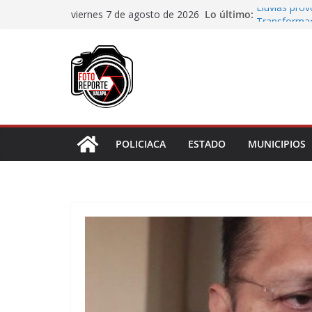
Saltar
Lo último:
Lluvias pro
viernes 7 de agosto de 2026
al
Transformaci
municipios r
contenido
Rocío Nahle
rehabilitado
Gobernadora
Centro de At
Habitantes 
incumplimie
POLICIACA
ESTADO
MUNICIPIOS