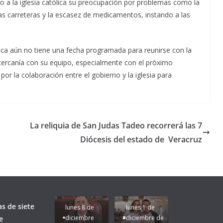
do a la iglesia católica su preocupación por problemas como la
las carreteras y la escasez de medicamentos, instando a las
ica aún no tiene una fecha programada para reunirse con la
cercanía con su equipo, especialmente con el próximo
or la colaboración entre el gobierno y la iglesia para
La reliquia de San Judas Tadeo recorrerá las 7
Diócesis del estado de Veracruz
Unamos
fuerzas
Regreso a
para que
Clases con
le vaya
Gobernadora
Apoyo y
Pongamos
bien a
Rocío Nahle:
Compromiso:
a Veracruz
Veracruz.
un año
Seguimos la
de moda;
Ruta que
San
as de siete
lunes 8 de
lunes 1 de
Marca
Andrés
diciembre
diciembre de
e