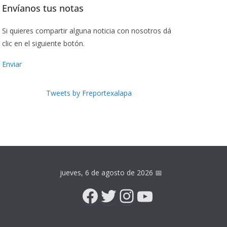
Envíanos tus notas
Si quieres compartir alguna noticia con nosotros dá
clic en el siguiente botón.
Enviar
Tweets by Freportexalapa
jueves, 6 de agosto de 2026
📅
Facebook
Twitter
Instagram
YouTube