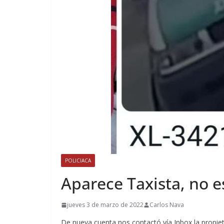
POLICIACA
Aparece Taxista, no e
jueves 3 de marzo de 2022
Carlos Nava
De nueva cuenta nos contactó vía Inbox la propieta