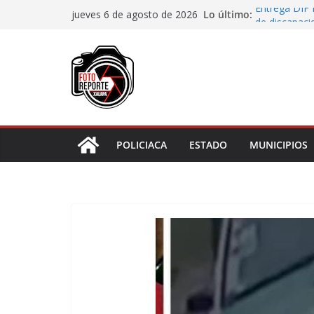
Saltar
Lo último:
Entrega DIF 
jueves 6 de agosto de 2026
al
de discapaci
Accidente en
contenido
Llave
Aprueba Con
de dos muní
Desaforan a 
En Rincón de
representar r
POLICIACA
ESTADO
MUNICIPIOS