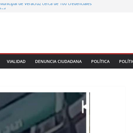
Municipal de Veracruz cerca de 100 credenciales
dad
tre motocicleta y automóvil en Ignacio de la
greso Declaraciones de Procedencia en contra
cipes
alcalde de Úrsulo Galván
 la Marquesa hubo retiro de árboles por
iesgos; no es tala ilegal
VIALIDAD
DENUNCIA CIUDADANA
POLÍTICA
POLÍTI