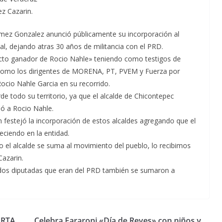
z Cazarin.
ómez Gonzalez anunció públicamente su incorporación al
, dejando atras 30 años de militancia con el PRD.
cto ganador de Rocio Nahle» teniendo como testigos de
í como los dirigentes de MORENA, PT, PVEM y Fuerza por
cio Nahle Garcia en su recorrido.
rde todo su territorio, ya que el alcalde de Chicontepec
mó a Rocio Nahle.
n festejó la incorporación de estos alcaldes agregando que el
eciendo en la entidad.
ro el alcalde se suma al movimiento del pueblo, lo recibimos
Cazarin.
 dos diputadas que eran del PRD también se sumaron a
ARTA
Celebra Fararoni «Día de Reyes» con niños y