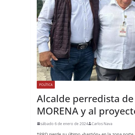
POLÍTICA
Alcalde perredista de
MORENA y al proyect
sábado 6 de enero de 2024
Carlos Nava
*PRD pierde su último «bastión» en la zona norte