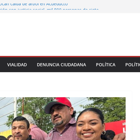
vocan caída de árbol en Acueducto
ón con justicia social, mil 800 personas de siete
eciben Apoyo a la Palabra: Rocío Nahle
 entrega 33 kilómetros completamente
s de la carretera Álamo–Tihuatlán
 Rocío Nahle cumple con la construcción del
ención Múltiple en Tepetzintla
toman el Palacio Municipal de Naolinco por
nto de obra y falta de pago
VIALIDAD
DENUNCIA CIUDADANA
POLÍTICA
POLÍTI