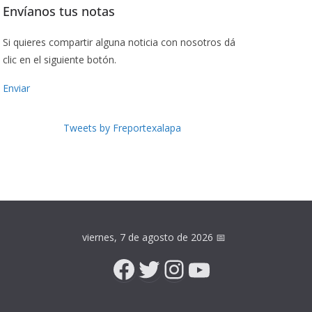
Envíanos tus notas
Si quieres compartir alguna noticia con nosotros dá
clic en el siguiente botón.
Enviar
Tweets by Freportexalapa
viernes, 7 de agosto de 2026
📅
Facebook
Twitter
Instagram
YouTube