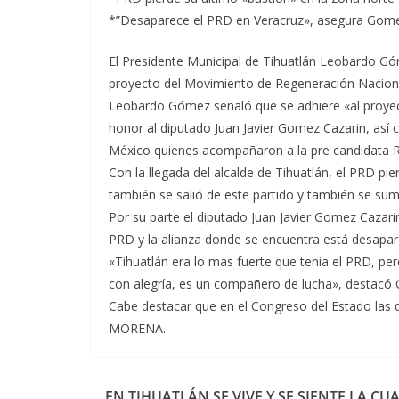
*”Desaparece el PRD en Veracruz», asegura Gome
El Presidente Municipal de Tihuatlán Leobardo G
proyecto del Movimiento de Regeneración Nacional
Leobardo Gómez señaló que se adhiere «al proye
honor al diputado Juan Javier Gomez Cazarin, as
México quienes acompañaron a la pre candidata Ro
Con la llegada del alcalde de Tihuatlán, el PRD pie
también se salió de este partido y también se su
Por su parte el diputado Juan Javier Gomez Cazari
PRD y la alianza donde se encuentra está desapar
«Tihuatlán era lo mas fuerte que tenia el PRD, pe
con alegría, es un compañero de lucha», destacó 
Cabe destacar que en el Congreso del Estado las
MORENA.
EN TIHUATLÁN SE VIVE Y SE SIENTE LA CU