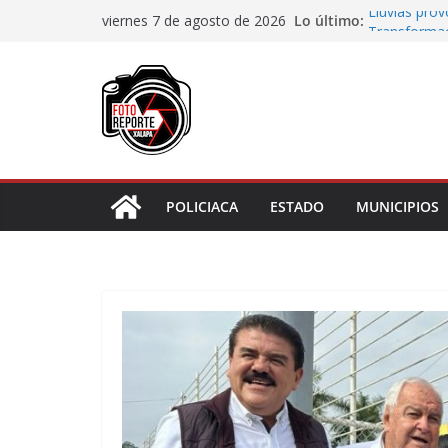
Saltar
Lo último:
Lluvias pro
viernes 7 de agosto de 2026
al
Transformaci
municipios r
contenido
Rocío Nahle
rehabilitado
Gobernadora
Centro de At
Habitantes 
incumplimie
POLICIACA
ESTADO
MUNICIPIOS