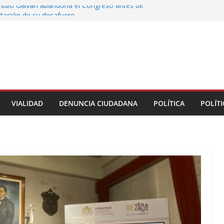
rsulo Galván abandona el Congreso antes de
votación de su desafuero
greso Declaraciones de Procedencia en contra
cipes
alcalde de Úrsulo Galván
 la Marquesa hubo retiro de árboles por
iesgos; no es tala ilegal
Municipal de Veracruz cerca de 100 credenciales
dad
VIALIDAD
DENUNCIA CIUDADANA
POLÍTICA
POLÍTI