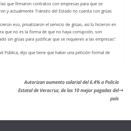
 las que firmaron contratos con empresas para que se
zaron y actualmente Tránsito del Estado no cuenta con grúas.
ieron eso, privatizaron el servicio de grúas, así lo hicieron en
tra que no es la forma de que no haya corrupción, son
do sin grúas para justificar que se requieren a las empresas”.
d Pública, dijo que tiene que haber una petición formal de
Autorizan aumento salarial del 6.4% a Policía
c
Estatal de Veracruz, de las 10 mejor pagadas del
país
Unamos
fuerzas
Regreso a
para que
Clases con
le vaya
Gobernadora
Apoyo y
Pongamos
bien a
Rocío Nahle:
Compromiso:
a Veracruz
Veracruz.
un año