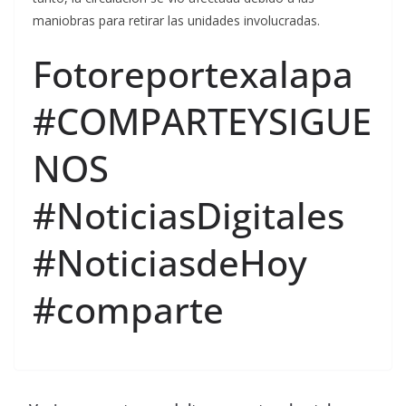
maniobras para retirar las unidades involucradas.
Fotoreportexalapa
#COMPARTEYSIGUE
NOS
#NoticiasDigitales
#NoticiasdeHoy
#comparte