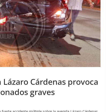
n Lázaro Cárdenas provoca
sionados graves
 fuerte accidente múltiple sobre la avenida Lázaro Cárdenas,