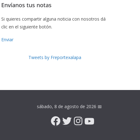
Envíanos tus notas
Si quieres compartir alguna noticia con nosotros dá
clic en el siguiente botón.
Enviar
Tweets by Freportexalapa
sábado, 8 de agosto de 2026
📅
Facebook
Twitter
Instagram
YouTube