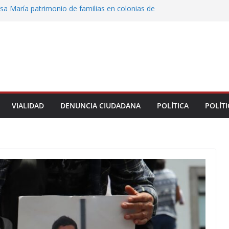
sa María patrimonio de familias en colonias de
 entrega de escrituras
oman el Palacio Municipal de Naolinco por
to de obra y falta de pago
ocan caída de árbol en Acueducto
 protesta en el ISSSTE; padres exigen revisar
e estancia Chiquitines
la UPAV bloquean avenida Xalapa y Ruíz
VIALIDAD
DENUNCIA CIUDADANA
POLÍTICA
POLÍTI