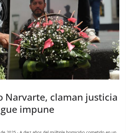
 Narvarte, claman justicia
sigue impune
o de 2025.- A diez años del múltiple homicid¡o cometido en un