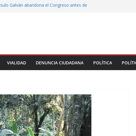
rsulo Galván abandona el Congreso antes de
votación de su desafuero
greso Declaraciones de Procedencia en contra
cipes
alcalde de Úrsulo Galván
 la Marquesa hubo retiro de árboles por
iesgos; no es tala ilegal
Municipal de Veracruz cerca de 100 credenciales
dad
VIALIDAD
DENUNCIA CIUDADANA
POLÍTICA
POLÍTI