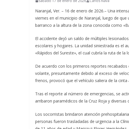
sábado 17 de enero de 2026
Carlos Nava
Naranjal, Ver. – 16 de enero de 2026.– Una intens
viernes en el municipio de Naranjal, luego de que
barranco a la altura de la zona conocida como «B
El accidente dejó un saldo de múltiples lesionados
escolares y hogares. La unidad siniestrada es el
«Rápidos del Sureste», el cual cubría la ruta de la 
De acuerdo con los primeros reportes recabados en 
volante, presuntamente debido al exceso de veloc
frenos, provocó que el vehículo saliera de la cinta 
Tras el reporte al número de emergencias, se activ
arribaron paramédicos de la Cruz Roja y diversas c
Los socorristas brindaron atención prehospitalaria
personas fueron trasladadas de urgencia a la Clín
de 11 años de edad y Maricruz Flores Hernández, 