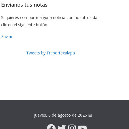
Envíanos tus notas
Si quieres compartir alguna noticia con nosotros dá
clic en el siguiente botón.
Enviar
Tweets by Freportexalapa
jueves, 6 de agosto de 2026
📅
Facebook
Twitter
Instagram
YouTube