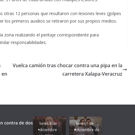
as otras 12 personas que resultaron con lesiones leves (golpes
ir los primeros auxilios se retiraron por sus propios medios.
a zona realizando el peritaje correspondiente para
indar responsabilidades.
n
Vuelca camión tras chocar contra una pipa en la
a en
carretera Xalapa-Veracruz
Unamos
fuerzas
Regreso a
para que
Clases con
le vaya
Gobernadora
Apoyo y
Pongamos
bien a
Rocío Nahle:
Compromiso:
a Veracruz
Veracruz.
un año
Seguimos la
de moda;
Ruta que
San
n contra de dos
lunes 8 de
lunes 1 de
Marca
Andrés
diciembre
diciembre de
Nuestra
Tuxtla