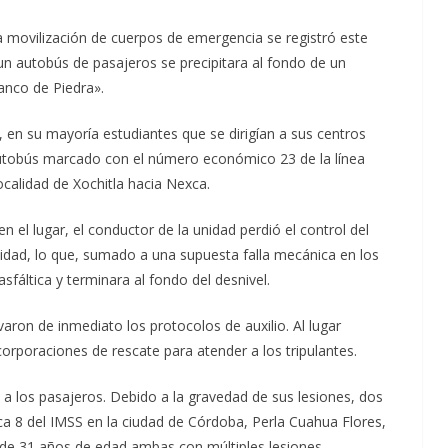
a movilización de cuerpos de emergencia se registró este
 un autobús de pasajeros se precipitara al fondo de un
anco de Piedra».
, en su mayoría estudiantes que se dirigían a sus centros
 autobús marcado con el número económico 23 de la línea
localidad de Xochitla hacia Nexca.
el lugar, el conductor de la unidad perdió el control del
idad, lo que, sumado a una supuesta falla mecánica en los
asfáltica y terminara al fondo del desnivel.
aron de inmediato los protocolos de auxilio. Al lugar
orporaciones de rescate para atender a los tripulantes.
 a los pasajeros. Debido a la gravedad de sus lesiones, dos
ica 8 del IMSS en la ciudad de Córdoba, Perla Cuahua Flores,
de 31 años de edad ambas con múltiples lesiones.