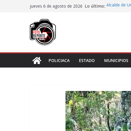
Saltar
Lo último:
Alcalde de Ú
jueves 6 de agosto de 2026
al
concluir la 
Aprueba Con
contenido
de dos muní
Desaforan a 
En Rincón de
representar r
Entrega DIF 
de discapaci
POLICIACA
ESTADO
MUNICIPIOS