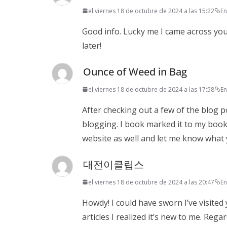
el viernes 18 de octubre de 2024 a las 15:22
En
Good info. Lucky me I came across you
later!
Ounce of Weed in Bag
el viernes 18 de octubre de 2024 a las 17:58
En
After checking out a few of the blog p
blogging. I book marked it to my bookm
website as well and let me know what 
대전이클립스
el viernes 18 de octubre de 2024 a las 20:47
En
Howdy! I could have sworn I’ve visite
articles I realized it’s new to me. Rega