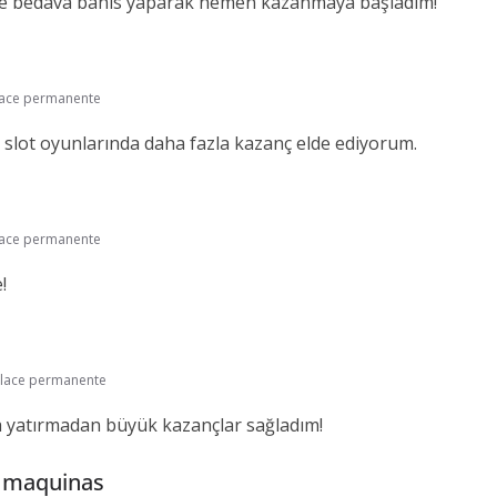
le bedava bahis yaparak hemen kazanmaya başladım!
lace permanente
slot oyunlarında daha fazla kazanç elde ediyorum.
lace permanente
!
lace permanente
 yatırmadan büyük kazançlar sağladım!
e maquinas