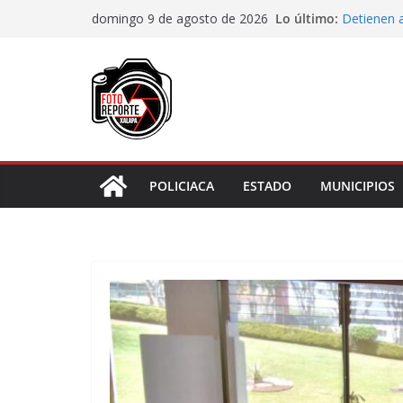
Saltar
Lo último:
Conmemora
domingo 9 de agosto de 2026
al
Indígenas
Detienen 
contenido
desarmar a
Pueblos or
transform
Papalotes 
en el Fest
Rescatan 
tierra en 
POLICIACA
ESTADO
MUNICIPIOS